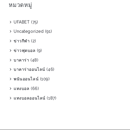
หมวดหมู่
UFABET
(75)
Uncategorized
(91)
ข่าวกีฬา
(2)
ข่าวฟุตบอล
(9)
บาคาร่า
(48)
บาคาร่าออนไลน์
(46)
พนันออนไลน์
(109)
แทงบอล
(66)
แทงบอลออนไลน์
(187)