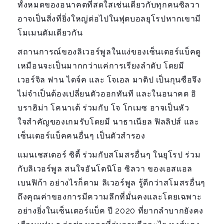
ทั้งหมดของอนาคตที่สดใสเช่นเดียวกับทุกคนซิลวา
อาจเป็นสิ่งที่ยิ่งใหญ่ต่อไปในฟุตบอลยุโรปหากเขามี
โมเมนตัมเดียวกัน
สถานการณ์ของลิเวอร์พูลในแง่ของเซ็นเตอร์แบ็คดู
เหมือนจะเป็นมากกว่าแค่การเรียงลําดับ โดยมี
เวอร์จิล ฟาน ไดจ์ค และ โจเอล มาติป เป็นกุนซือจึง
ไม่จําเป็นต้องเปลี่ยนตัวออกทันที และในอนาคต อิ
บราฮิม่า โคนาเต้ ร่วมกับ โจ โกเมซ อาจเป็นหัว
ใจสําคัญของเกมรับโดยมี นาธาเนียล ฟิลลิปส์ และ
เซ็นเตอร์แบ็คคนอื่นๆ เป็นตัวสํารอง
แมนเชสเตอร์ ซิตี้ ร่วมกับสโมสรอื่นๆ ในยุโรป ร่วม
กับลิเวอร์พูล สนใจอันโตนิโอ ซิลวา ของเอสแอล
เบนฟิก้า อย่างไรก็ตาม ลิเวอร์พูล รู้ดีกว่าสโมสรอื่นๆ
ถึงคุณค่าของการมีความลึกที่มั่นคงและโดยเฉพาะ
อย่างยิ่งในเซ็นเตอร์แบ็ค ปี 2020 ที่ยากลําบากยังคง