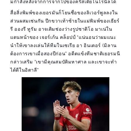
มกําลังหลังจากการจากไปของคริสเตียโนโรนัลโด้
สื่อสิ่งพิมพ์ของเยอรมันก็โยนชื่อของลิเวอร์พูลลงใน
ส่วนผสมเช่นกัน ปีกขวาเท้าซ้ายในแม่พิมพ์ของเธียร์
รี อองรี ทูรัม อาจเติมช่องว่างรูปซาดิโอ มาเน่ใน
แดนหน้าของ เจอร์เก้น คล็อปป์ “แน่นอนว่าผมแนะ
นําให้เขาลงเล่นให้ทีมในเซเรีย อา อินเตอร์ (มิลาน
ต้องการเขาเมื่อสองปีก่อน” อดีตแข้งทีมชาติเยอรมนี
กล่าวเสริม “เขามีคุณสมบัติมหาศาล และเขาจะทํา
ได้ดีในอิตาลี”