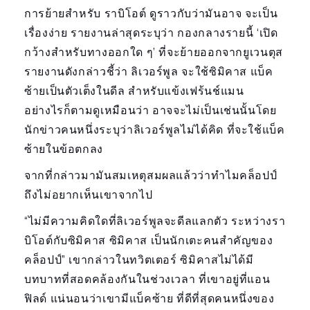
การย้ายสําหรับ ราบิโอต์ ดูราวกับว่ามันอาจ จะเป็น
เรื่องง่าย รายงานล่าสุดระบุว่า กองกลางรายนี้ ‘เปิด
กว้างสําหรับทางออกใด ๆ’ ที่จะย้ายออกจากยูเวนตุส
รายงานดังกล่าวชี้ว่า ลิเวอร์พูล จะใช้ซิมิคาส แบ็ค
ซ้ายเป็นตัวเต็งในดีล สําหรับแข้งเฟร้นช์แมน
อย่างไรก็ตามดูเหมือนว่า อาจจะไม่เป็นเช่นนั้นโดย
นักข่าวคนหนึ่งระบุว่าลิเวอร์พูลไม่ได้คิด ที่จะใช้แบ็ค
ซ้ายในข้อตกลง
จากที่กล่าวมามันสมเหตุสมผลแล้วว่าทําไมคล็อปป์
ถึงไม่อยากเห็นเขาจากไป
“ไม่มีความคิดใดที่ลิเวอร์พูลจะดีลแลกตัว ระหว่างรา
บิโอต์กับซิมิคาส ซิมิคาส เป็นนักเตะคนสําคัญของ
คล็อปป์” เขากล่าวในทวิตเตอร์ ซิมิคาสไม่ได้มี
บทบาทที่สอดคล้องกันในช่วงเวลา ที่เขาอยู่ที่แอน
ฟิลด์ แน่นอนว่าเขามีแบ็คซ้าย ที่ดีที่สุดคนหนึ่งของ