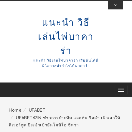
Skip
To
แนะนำ วิธี
Content
เล่นไพ่บาคา
ร่า
แนะนำ วิธีเล่นไพ่บาคาร่า เริ่มต้นได้ดี
มีโอกาสทำกำไรได้มากกว่า
T
o
g
Home
UFABET
g
UFABETWIN ข่าวการย้ายทีม แอสตัน วิลล่า เฝ้าเสาให้
l
ลิเวอร์พูล ยิงเข้าเป้าอันโตนิโอ ซิลวา