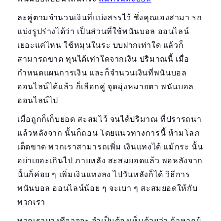
ละคู่ตามจำนวนเงินที่แบ่งสรรไว้ ซึ่งคุณเองสามา รถ
แบ่งรูปร่างได้ว่า เป็นส่วนที่ใช้พนันบอล ออนไลน์
เยอะแค่ไหน ใช้หมุนในระ บบฝากเท่าใด แล้วก็
สามารถขาด ทุนได้เท่าใดจากเงิน ปริมาณนี้ เมื่อ
กำหนดแผนการเงิน และก็จำนวนเงินที่พนันบอล
ออนไลน์ได้แล้ว ก็เลือกคู่ จุดมุ่งหมายตา พนันบอล
ออนไลน์ไป
เมื่อถูกก็เก็บยอด สะสมไว้ จนได้ปริมาณ ที่ปรารถนา
แล้วหลังจาก นั้นก็ถอน โดยแนวทางการนี้ ห้ามโลภ
เด็ดขาด พวกเราสามารถเพิ่ม เงินแทงได้ แม้กระ นั้น
อย่าเยอะเกินไป ภายหลัง สะสมยอดแล้ว พอหลังจาก
นั้นก็ค่อย ๆ เพิ่มเงินแทงลง ไปวันหลังก็ได้ วิธีการ
พนันบอล ออนไลน์น้อย ๆ จะเบา ๆ สะสมยอดให้กับ
พวกเรา
พวกเราบางทีอาจจะ จำเป็นต้องเห็นด้วยว่า ถ้าหากผู้