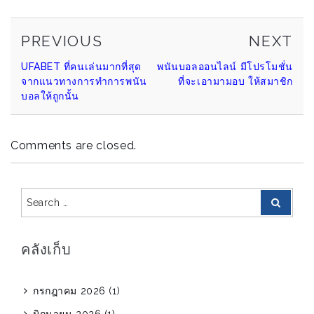
PREVIOUS
NE
Continue
PREVIOUS
NEXT
POST
PO
UFABET ที่คนเล่นมากที่สุด
พนันบอลออนไลน์ มีโปรโมชั่น
Reading
จากแนวทางการทำการพนัน
ที่จะเอามามอบ ให้สมาชิก
บอลให้ถูกนั้น
Comments are closed.
Search
Search
for:
คลังเก็บ
กรกฎาคม 2026
(1)