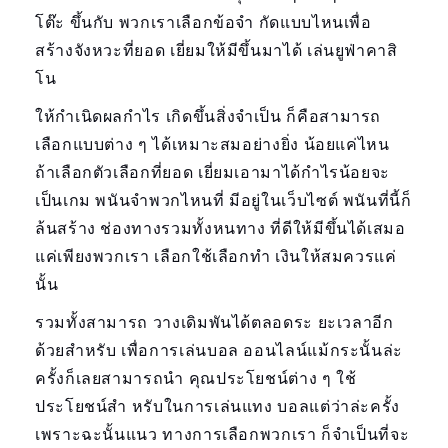
โต๊ะ ขึ้นกับ พวกเราเลือกข้อจำ กัดแบบไหนเพื่อ
สร้างจังหวะที่ยอด เยี่ยมให้มีขึ้นมาได้ เล่นยูฟ่าคาสิ
โน
ให้กำเนิดผลกำไร เกิดขึ้นสิ่งจำเป็น ก็คือสามารถ
เลือกแบบต่าง ๆ ได้เหมาะสมอย่างยิ่ง น้อยแค่ไหน
ถ้าเลือกตัวเลือกที่ยอด เยี่ยมเอามาได้กำไรน้อยจะ
เป็นเกม พนันจำพวกไหนที่ มีอยู่ในเว็บไซต์ พนันที่นี้ก็
ล้นสร้าง ช่องทางรวมทั้งหนทาง ที่ดีให้มีขึ้นได้เสมอ
แค่เพียงพวกเรา เลือกใช้เลือกทำ เงินให้สมควรแค่
นั้น
รวมทั้งสามารถ วางเดิมพันได้ตลอดระ ยะเวลาอีก
ด้วยสำหรับ เพื่อการเล่นบอล ออนไลน์แม้กระนั้นล่ะ
ครั้งก็เลยสามารถนำ คุณประโยชน์ต่าง ๆ ใช้
ประโยชน์สำ หรับในการเล่นแทง บอลแต่ว่าล่ะครั้ง
เพราะฉะนั้นแนว ทางการเลือกพวกเรา ก็จำเป็นที่จะ