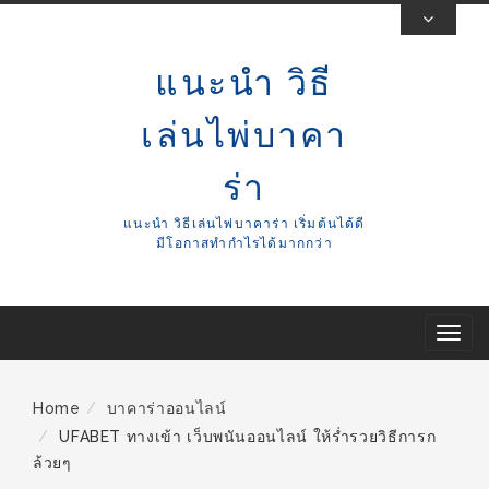
Skip
To
แนะนำ วิธี
Content
เล่นไพ่บาคา
ร่า
แนะนำ วิธีเล่นไพ่บาคาร่า เริ่มต้นได้ดี
มีโอกาสทำกำไรได้มากกว่า
T
o
g
Home
บาคาร่าออนไลน์
g
UFABET ทางเข้า เว็บพนันออนไลน์ ให้ร่ำรวยวิธีการก
l
ล้วยๆ