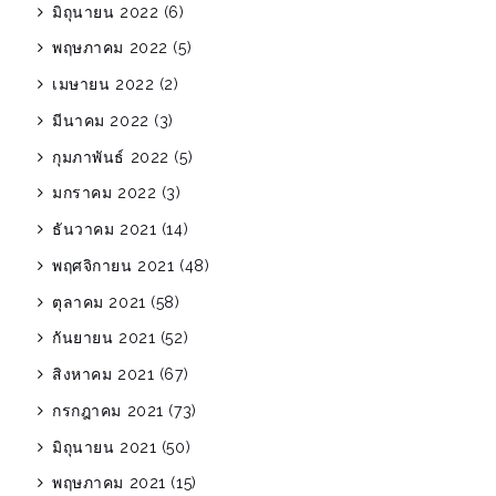
มิถุนายน 2022
(6)
พฤษภาคม 2022
(5)
เมษายน 2022
(2)
มีนาคม 2022
(3)
กุมภาพันธ์ 2022
(5)
มกราคม 2022
(3)
ธันวาคม 2021
(14)
พฤศจิกายน 2021
(48)
ตุลาคม 2021
(58)
กันยายน 2021
(52)
สิงหาคม 2021
(67)
กรกฎาคม 2021
(73)
มิถุนายน 2021
(50)
พฤษภาคม 2021
(15)