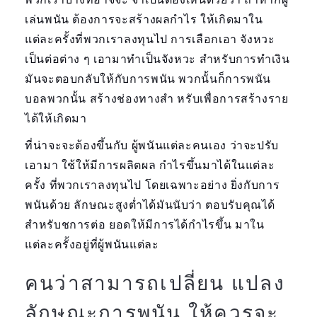
เล่นพนัน ต้องการจะสร้างผลกำไร ให้เกิดมาใน
แต่ละครั้งที่พวกเราลงทุนไป การเลือกเอา จังหวะ
เป็นต่อต่าง ๆ เอามาทำเป็นจังหวะ สำหรับการทำเงิน
มันจะตอบกลับให้กับการพนัน พวกนั้นก็การพนัน
บอลพวกนั้น สร้างช่องทางสำ หรับเพื่อการสร้างราย
ได้ให้เกิดมา
ที่น่าจะจะต้องขึ้นกับ ผู้พนันแต่ละคนเอง ว่าจะปรับ
เอามา ใช้ให้มีการผลิตผล กำไรขึ้นมาได้ในแต่ละ
ครั้ง ที่พวกเราลงทุนไป โดยเฉพาะอย่าง ยิ่งกับการ
พนันด้วย ลักษณะสูงต่ำได้มันนับว่า ตอบรับคุณได้
สำหรับชการต่อ ยอดให้มีการได้กำไรขึ้น มาใน
แต่ละครั้งอยู่ที่ผู้พนันแต่ละ
คนว่าสามารถเปลี่ยน แปลง
ลักษณะการพนัน ให้ควรจะ