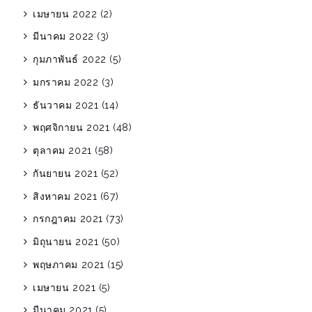
เมษายน 2022
(2)
มีนาคม 2022
(3)
กุมภาพันธ์ 2022
(5)
มกราคม 2022
(3)
ธันวาคม 2021
(14)
พฤศจิกายน 2021
(48)
ตุลาคม 2021
(58)
กันยายน 2021
(52)
สิงหาคม 2021
(67)
กรกฎาคม 2021
(73)
มิถุนายน 2021
(50)
พฤษภาคม 2021
(15)
เมษายน 2021
(5)
มีนาคม 2021
(5)