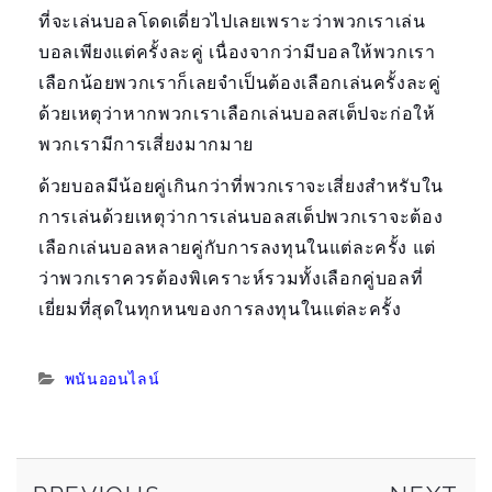
ที่จะเล่นบอลโดดเดี่ยวไปเลยเพราะว่าพวกเราเล่น
บอลเพียงแต่ครั้งละคู่ เนื่องจากว่ามีบอลให้พวกเรา
เลือกน้อยพวกเราก็เลยจำเป็นต้องเลือกเล่นครั้งละคู่
ด้วยเหตุว่าหากพวกเราเลือกเล่นบอลสเต็ปจะก่อให้
พวกเรามีการเสี่ยงมากมาย
ด้วยบอลมีน้อยคู่เกินกว่าที่พวกเราจะเสี่ยงสำหรับใน
การเล่นด้วยเหตุว่าการเล่นบอลสเต็ปพวกเราจะต้อง
เลือกเล่นบอลหลายคู่กับการลงทุนในแต่ละครั้ง แต่
ว่าพวกเราควรต้องพิเคราะห์รวมทั้งเลือกคู่บอลที่
เยี่ยมที่สุดในทุกหนของการลงทุนในแต่ละครั้ง
Categories:
พนันออนไลน์
PREVIOUS
NE