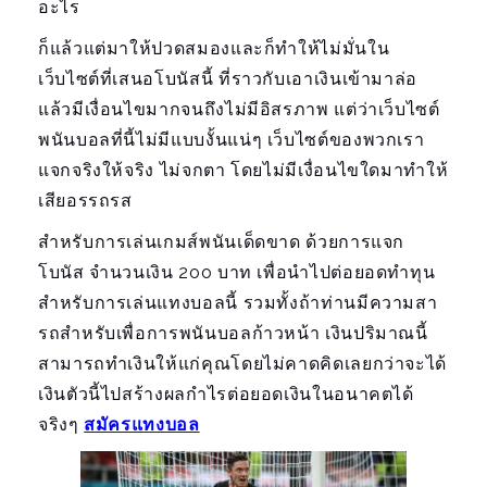
อะไร
ก็แล้วแต่มาให้ปวดสมองและก็ทำให้ไม่มั่นใน
เว็บไซต์ที่เสนอโบนัสนี้ ที่ราวกับเอาเงินเข้ามาล่อ
แล้วมีเงื่อนไขมากจนถึงไม่มีอิสรภาพ แต่ว่าเว็บไซต์
พนันบอลที่นี้ไม่มีแบบงั้นแน่ๆ เว็บไซต์ของพวกเรา
แจกจริงให้จริง ไม่จกตา โดยไม่มีเงื่อนไขใดมาทำให้
เสียอรรถรส
สำหรับการเล่นเกมส์พนันเด็ดขาด ด้วยการแจก
โบนัส จำนวนเงิน 2oo บาท เพื่อนำไปต่อยอดทำทุน
สำหรับการเล่นแทงบอลนี้ รวมทั้งถ้าท่านมีความสา
รถสำหรับเพื่อการพนันบอลก้าวหน้า เงินปริมาณนี้
สามารถทำเงินให้แก่คุณโดยไม่คาดคิดเลยกว่าจะได้
เงินตัวนี้ไปสร้างผลกำไรต่อยอดเงินในอนาคตได้
จริงๆ
สมัครแทงบอล