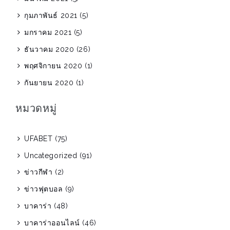
กุมภาพันธ์ 2021
(5)
มกราคม 2021
(5)
ธันวาคม 2020
(26)
พฤศจิกายน 2020
(1)
กันยายน 2020
(1)
หมวดหมู่
UFABET
(75)
Uncategorized
(91)
ข่าวกีฬา
(2)
ข่าวฟุตบอล
(9)
บาคาร่า
(48)
บาคาร่าออนไลน์
(46)