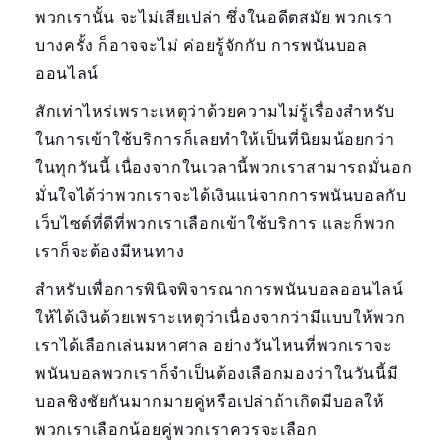
พวกเรานั้น จะไม่เสียเปล่า ซึ่งในอดีตสมัย พวกเรา
บางครั้ง ก็อาจจะไม่ ค่อยรู้จักกับ การพนันบอล
ออนไลน์
สักเท่าไหร่เพราะเหตุว่าด้วยความไม่รู้เรื่องสำหรับ
ในการเข้าใช้บริการก็เลยทำให้เป็นที่นิยมน้อยกว่า
ในทุกวันนี้ เนื่องจากในเวลานี้พวกเราสามารถมั่นอก
มั่นใจได้ว่าพวกเราจะได้เงินแน่จากการพนันบอลกับ
เว็บไซต์ที่ดีที่พวกเราเลือกเข้าใช้บริการ และก็พวก
เราก็จะต้องมีหนทาง
สำหรับเพื่อการพินิจพิจารณาการพนันบอลออนไลน์
ให้ได้เงินด้วยเพราะเหตุว่าเนื่องจากว่ามีแบบให้พวก
เราได้เลือกเล่นมหาศาล อย่างวันไหนที่พวกเราจะ
พนันบอลพวกเราก็จำเป็นต้องเลือกมองว่าในวันนี้มี
บอลชิงชัยกันมากมายคู่หรือเปล่าถ้าเกิดมีบอลให้
พวกเราเลือกน้อยคู่พวกเราควรจะเลือก