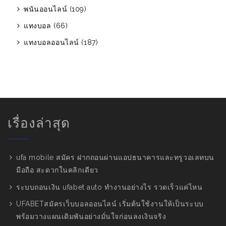
พนันออนไลน์
(109)
แทงบอล
(66)
แทงบอลออนไลน์
(187)
เรื่องล่าสุด
ufa mobile สมัคร ฝากถอนผ่านแอปธนาคารและทรูวอเลทบน
มือถือ สะดวกในคลิกเดียว
ระบบถอนเงิน ufabet auto ทำงานอย่างไร รวดเร็วแค่ไหน
UFABETสมัครเว็บบอลออนไลน์ เริ่มต้นใช้งานให้เป็นระบบ
พร้อมวางแผนเดิมพันอย่างมั่นใจก่อนลงเงินจริง