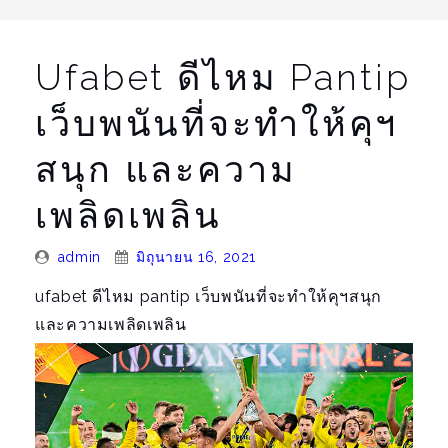
e
n
a
Ufabet ดีไหม Pantip
v
เว็บพนันที่จะทำให้คุฯ
i
g
สนุก และความ
a
t
เพลิดเพลิน
i
o
Posted
Posted
admin
มิถุนายน 16, 2021
By:
On:
n
ufabet ดีไหม pantip เว็บพนันที่จะทำให้คุฯสนุก
และความเพลิดเพลิน