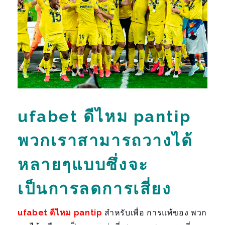
ufabet ดีไหม pantip
พวกเราสามารถวางได้
หลายๆแบบซึ่งจะ
เป็นการลดการเสี่ยง
ufabet ดีไหม pantip
สำหรับเพื่อ การแพ้ของ พวก