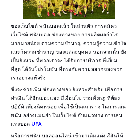
ของเว็บไซต์ พนันบอลแล้ว ในส่วนตัว การสมัคร
เว็บไซต์ พนันบอล ช่องทางของ การผลิตผลกำไร
มากมายน้อย ตามความชำนาญ ความรู้ความเข้าใจ
และก็ความชำนาญ ของแต่ละบุคคล นอกจากนั้น ยัง
เป็นจังหวะ ที่พวกเราจะ ได้รับการบริการ ที่เยี่ยม
ที่สุด ได้รับโปรโมชั่น ที่ตรงกับความอยากของพวก
เราอย่างแท้จริง
ซึ่งจะช่วยเพิ่ม ช่องทางของ จังหวะสำหรับ เพื่อการ
ทำเงิน ได้อีกเยอะแยะ มีเงื่อนไข รวมทั้งกฎ ที่ต้อง
ปฏิบัติ เพียงนิดหน่อย เพื่อใช้เป็นแถวทาง ในการเล่น
พนัน อย่างแม่นยำ ในเว็บไซต์ กับแนวทาง การเล่น
แทงบอล
UFA
หรือการพนัน บอลออนไลน์ เข้ามาเติมแต่ง สีสันให้