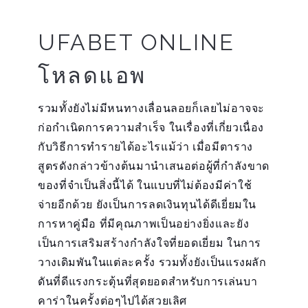
UFABET ONLINE
โหลดแอพ
รวมทั้งยังไม่มีหนทางเลื่อนลอยก็เลยไม่อาจจะ
ก่อกำเนิดการความสำเร็จ ในเรื่องที่เกี่ยวเนื่อง
กับวิธีการทำรายได้อะไรแม้ว่า เมื่อมีตาราง
สูตรดังกล่าวข้างต้นมานำเสนอต่อผู้ที่กำลังขาด
ของที่จำเป็นสิ่งนี้ได้ ในแบบที่ไม่ต้องมีค่าใช้
จ่ายอีกด้วย ยังเป็นการลดเงินทุนได้ดีเยี่ยมใน
การหาคู่มือ ที่มีคุณภาพเป็นอย่างยิ่งและยัง
เป็นการเสริมสร้างกำลังใจที่ยอดเยี่ยม ในการ
วางเดิมพันในแต่ละครั้ง รวมทั้งยังเป็นแรงผลัก
ดันที่ดีแรงกระตุ้นที่สุดยอดสำหรับการเล่นบา
คาร่าในครั้งต่อๆไปได้สวยเลิศ