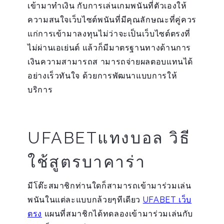
เข้ามาทำเงิน กับการเล่นเกมพนันที่ตัวเองให้
ความสนใจเว็บไซต์พนันที่มีคุณลักษณะที่คู่ควร
แก่การเข้ามาลงทุนไม่ว่าจะเป็นเว็บไซต์ตรงที่
ไม่ผ่านเอเย่นต์ แล้วก็มีมาตรฐานทางด้านการ
เงินความสามารถส ามารถจ่ายผลตอบแทนได้
อย่างเร็วทันใจ ด้วยการพัฒนาแบบการให้
บริการ
UFABETแทงบอล วิธี
ใช้สูตรบาคาร่า
มีโต๊ะสมาชิกท่านใดก็สามารถเข้ามาร่วมเล่น
พนันในแต่ละแบบกล้วยๆทีเดียว
UFABET เว็บ
ตรง
แผนที่สมาชิกได้ทดลองเข้ามาร่วมเล่นกับ