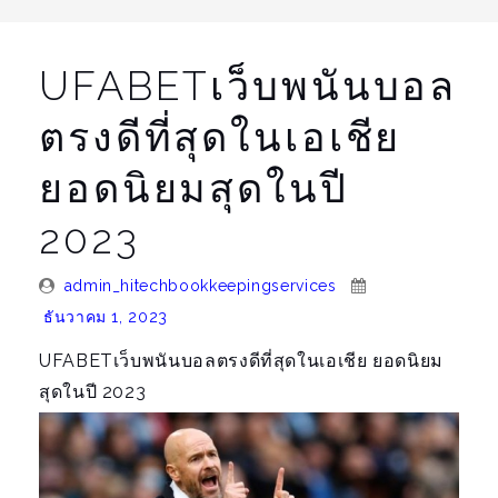
e
n
a
UFABETเว็บพนันบอล
v
ตรงดีที่สุดในเอเชีย
i
g
ยอดนิยมสุดในปี
a
t
2023
i
o
Posted
Posted
admin_hitechbookkeepingservices
By:
On:
n
ธันวาคม 1, 2023
UFABETเว็บพนันบอลตรงดีที่สุดในเอเชีย ยอดนิยม
สุดในปี 2023