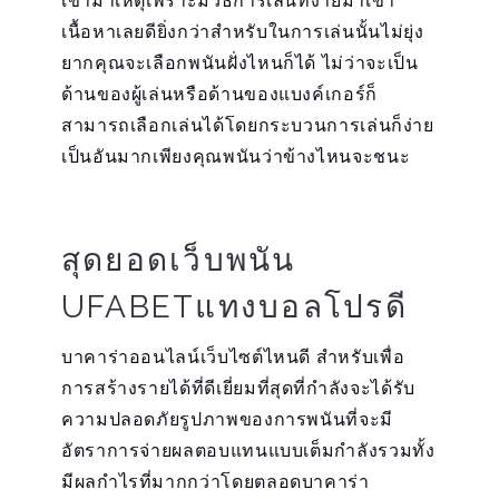
เข้ามาเหตุเพราะมีวิธีการเล่นที่ง่ายมาเข้า
เนื้อหาเลยดียิ่งกว่าสำหรับในการเล่นนั้นไม่ยุ่ง
ยากคุณจะเลือกพนันฝั่งไหนก็ได้ ไม่ว่าจะเป็น
ด้านของผู้เล่นหรือด้านของแบงค์เกอร์ก็
สามารถเลือกเล่นได้โดยกระบวนการเล่นก็ง่าย
เป็นอันมากเพียงคุณพนันว่าข้างไหนจะชนะ
สุดยอดเว็บพนัน
UFABETแทงบอลโปรดี
บาคาร่าออนไลน์เว็บไซต์ไหนดี สำหรับเพื่อ
การสร้างรายได้ที่ดีเยี่ยมที่สุดที่กำลังจะได้รับ
ความปลอดภัยรูปภาพของการพนันที่จะมี
อัตราการจ่ายผลตอบแทนแบบเต็มกำลังรวมทั้ง
มีผลกำไรที่มากกว่าโดยตลอดบาคาร่า