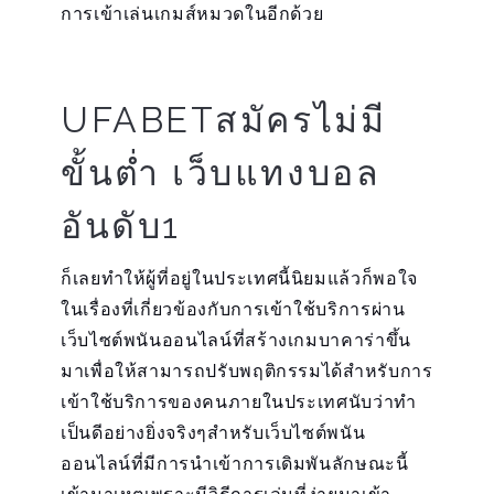
การเข้าเล่นเกมส์หมวดในอีกด้วย
UFABETสมัครไม่มี
ขั้นต่ำ เว็บแทงบอล
อันดับ1
ก็เลยทำให้ผู้ที่อยู่ในประเทศนี้นิยมแล้วก็พอใจ
ในเรื่องที่เกี่ยวข้องกับการเข้าใช้บริการผ่าน
เว็บไซต์พนันออนไลน์ที่สร้างเกมบาคาร่าขึ้น
มาเพื่อให้สามารถปรับพฤติกรรมได้สำหรับการ
เข้าใช้บริการของคนภายในประเทศนับว่าทำ
เป็นดีอย่างยิ่งจริงๆสำหรับเว็บไซต์พนัน
ออนไลน์ที่มีการนำเข้าการเดิมพันลักษณะนี้