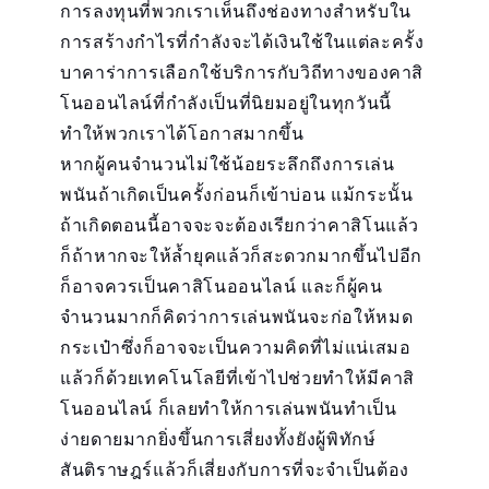
การลงทุนที่พวกเราเห็นถึงช่องทางสำหรับใน
การสร้างกำไรที่กำลังจะได้เงินใช้ในแต่ละครั้ง
บาคาร่าการเลือกใช้บริการกับวิถีทางของคาสิ
โนออนไลน์ที่กำลังเป็นที่นิยมอยู่ในทุกวันนี้
ทำให้พวกเราได้โอกาสมากขึ้น
หากผู้คนจำนวนไม่ใช้น้อยระลึกถึงการเล่น
พนันถ้าเกิดเป็นครั้งก่อนก็เข้าบ่อน แม้กระนั้น
ถ้าเกิดตอนนี้อาจจะจะต้องเรียกว่าคาสิโนแล้ว
ก็ถ้าหากจะให้ล้ำยุคแล้วก็สะดวกมากขึ้นไปอีก
ก็อาจควรเป็นคาสิโนออนไลน์ และก็ผู้คน
จำนวนมากก็คิดว่าการเล่นพนันจะก่อให้หมด
กระเป๋าซึ่งก็อาจจะเป็นความคิดที่ไม่แน่เสมอ
แล้วก็ด้วยเทคโนโลยีที่เข้าไปช่วยทำให้มีคาสิ
โนออนไลน์ ก็เลยทำให้การเล่นพนันทำเป็น
ง่ายดายมากยิ่งขึ้นการเสี่ยงทั้งยังผู้พิทักษ์
สันติราษฎร์แล้วก็เสี่ยงกับการที่จะจำเป็นต้อง