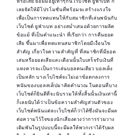
หรือเสีย ย่อมมีอยู่เท่าๆกัน เว็บไซต์ ยูฟ่าเบท ก็
เลยจัดให้มีโปรโมชั่นที่พร้อมจะสร้างแรงใจ
เพื่อเป็นการทดแทนให้กับสมาชิกที่เล่นพนันกับ
เว็บไซต์ ยูฟ่าเบท อย่างสม่ำเสมอด้วยการผลิต
ข้อแม้ ที่เป็นคำแนะนำ ที่เรียกว่า การคืนยอด
เสีย ขึ้นมาเพื่อทดแทนสมาชิกโดยมีเงื่อนไข
สำคัญ เกี่ยวใจความสำคัญที่ ที่สมาชิกที่มียอด
เล่นหรือยอดเสียและเดือนนั้นใบเสร็จรับเงินที่
แทงควรจะเป็นการเล่นบอลคนเดียว บอลเต็ง
เป็นหลัก บางเว็บไซต์จะไม่เอาข้อตกลงการ
พนันของบอลสเต็ปมาคิดคำนวณ ในตอนที่บาง
เว็บไซต์ก็ยินดีที่จะนับรวมให้ทั้งสิ้นนั้นเงินเท่านี้
ก็เลยนับได้ว่าเป็นข้อความสำคัญส่วนตัวของ
เว็บไซต์พนันแต่ละเว็บไซต์ก็ว่าได้ซึ่งมันจะมีผล
ต่อความไว้ใจของนักเสี่ยงดวงว่าการร่วมวาง
เดิมพันในรูปแบบนี้จะมีผลให้พวกเราได้รับผล