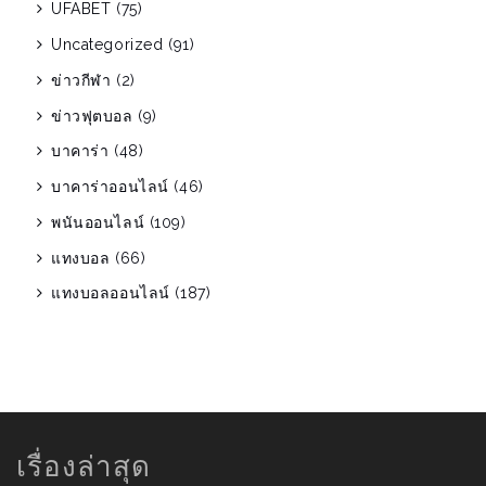
UFABET
(75)
Uncategorized
(91)
ข่าวกีฬา
(2)
ข่าวฟุตบอล
(9)
บาคาร่า
(48)
บาคาร่าออนไลน์
(46)
พนันออนไลน์
(109)
แทงบอล
(66)
แทงบอลออนไลน์
(187)
เรื่องล่าสุด