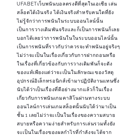
UFABETเว็บพนันบอลตรงดีที่สุดในเอเชีย เล่น
สล็อตได้เงินจริง ได้เงินจริงสำหรับคนใดที่ยัง
ไม่รู้จักว่าการพนันในระบบออนไลน์นั้น
เป็นการวางเดิมพันจริงและก็เป็นการพนันก็เลย
บอกได้เลยว่าการพนันในในระบบออนไลน์นั้น
เป็นการพนันที่ราวกับว่าควรจะทำพนันอยู่จริงๆ
ไม่ว่าจะเป็นในเรื่องเกี่ยวกับการฝากถอนหรือ
ในเรื่องที่เกี่ยวข้องกับการวางเดิมพันก็จะดัง
ของแท้เพียงแต่ว่าจะเป็นในลักษณะของวัสดุ
อุปกรณ์อิเล็กทรอนิกส์เข้ามาปฏิบัติงานแทนซึ่ง
นับได้ว่าเป็นเรื่องที่ดีอย่างมากแล้วก็ในเรื่อง
เกี่ยวกับการพนันเกมคาสิโนผ่านทางระบบ
ออนไลน์การเล่นเกมสล็อตนั้นนับได้ว่ามาเป็น
ชั้น 1 เลยไม่ว่าจะเป็นในเรื่องของความสบาย
สบายหรือความง่ายสำหรับการเล่นรวมทั้งยัง
จะเป็นในเรื่องของผลกำไรที่กำลังจะได้จาก