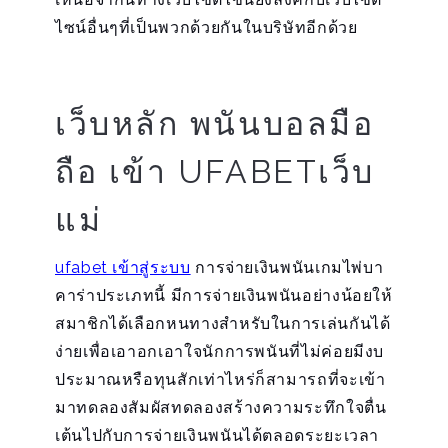
ไซน์อื่นๆที่เป็นพวกด้วยกันในบริษัทอีกด้วย
เว็บหลัก พนันบอลมือ
ถือ เข้า UFABETเว็บ
แม่
ufabet เข้าสู่ระบบ
การจ่ายเงินพนันเกมไพ่บา
คาร่าประเภทนี้ มีการจ่ายเงินพนันอย่างน้อยให้
สมาชิกได้เลือกหนทางสำหรับในการเล่นกันได้
ง่ายเพื่อเอาอกเอาใจนักการพนันที่ไม่ค่อยมีงบ
ประมาณหรือทุนสักเท่าไหร่ก็สามารถที่จะเข้า
มาทดลองสัมผัสทดลองสร้างความระทึกใจตื่น
เต้นไปกับการจ่ายเงินพนันได้ตลอดระยะเวลา