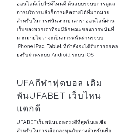
ออนไลน์เว็บไซต์ไหนดี ต้นแบบระบบการดูแล
การบริการแล้วก็การผลิตรายได้ที่มากมาย
สำหรับในการพนันจากบาคาร่าออนไลน์ผ่าน
เว็บของพวกเราที่จะมีลักษณะของการพนันที่
มากมายไม่ว่าจะเป็นการพนันผ่านระบบ
iPhone iPad Tablet ที่กำลังจะได้รับการรอคอ
ยงรับผ่านระบบ Android ระบบ iOS
UFAกีฬาฟุตบอล เดิม
พันUFABET เว็บไหน
แตกดี
UFABETเว็บพนันบอลตรงดีที่สุดในเอเชีย
สำหรับในการเลือกลงทุนกับทางสำหรับเพื่อ