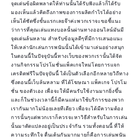
จุดเด่นข้อผิดพลาดให้ท่านนั้นได้รับฟังแล้วก็ได้รับ
มองเห็นแล้วคิดถึงภาพของการผลิตกำไรได้อย่าง
เห็นได้ชัดซึ่งขั้นแรกเลยจ๊าค่ะพวกเราจะขอชี้แนะ
ว่าการที่คุณเล่นแทงบอลนั้นผ่านทางออนไลน์มันมี
จุดเด่นล้นหลาม สำหรับข้อมูลดีๆที่มีการเสนอแนะ
ให้เหล่านักเล่นการพนันนั้นได้เข้ามาเล่นอย่างสนุก
ในตอนนี้ในปัจจุบันนี้ทางเว็บของพวกเรานั้นได้จัด
งานกิจกรรมโปรโมชั่นแพ็คเกจใหม่โดยการแจก
เครดิตฟรีในปัจจุบันนี้ ได้เป็นตัวเลือกอีกหลายวิถีทาง
ซึ่งตอนนี้เว็บล้นหลาม ที่ได้โฆษณา แพ็คเกจ โปรโม
ชั่น ของตัวเอง เพื่อจะให้มีคนรับใช้งานมากยิ่งขึ้น
และก็ในช่วงเวลานี้ก็มีคนแห่มาใช้บริการของพวก
เรากันมากไม่น้อยเลยทีเดียว เพื่อจะได้มีความต้อง
การนั้นๆแต่พวกเราก็ควรจะหาวิธีสำหรับในการเล่น
นั้นมาดัดแปลงอยู่เป็นประจำกัน รวมทั้งตอนนี้ ที่ให้
ความระทึกใจ ตื่นเต้นกันมากมายก็คือการเล่นพนัน