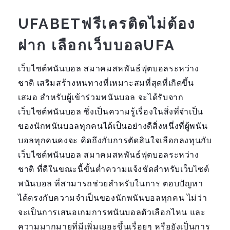
UFABETฟรีเครติดไม่ต้อง
ฝาก เลือกเว็บบอลUFA
เว็บไซต์พนันบอล สมาคมสหพันธ์ฟุตบอลระหว่าง
ชาติ เสริมสร้างหนทางที่เหมาะสมที่สุดที่เกิดขึ้น
เสมอ สำหรับผู้เข้าร่วมพนันบอล จะได้รับจาก
เว็บไซต์พนันบอล ซึ่งเป็นความรู้เรื่องในสิ่งที่จำเป็น
ของนักพนันบอลทุกคนได้เป็นอย่างดีสิ่งหนึ่งที่ผู้พนัน
บอลทุกคนคงจะ คิดถึงกับการตัดสินใจเลือกลงทุนกับ
เว็บไซต์พนันบอล สมาคมสหพันธ์ฟุตบอลระหว่าง
ชาติ ที่ดีในขณะนี้ขั้นต่ำความแจ้งชัดสำหรับเว็บไซต์
พนันบอล ที่สามารถช่วยสำหรับในการ ตอบปัญหา
ได้ตรงกับความจำเป็นของนักพนันบอลทุกคน ไม่ว่า
จะเป็นการเสนอเกมการพนันบอลตัวเลือกไหน และ
ความมากมายที่มีเพิ่มเยอะขึ้นเรื่อยๆ หรือยังเป็นการ