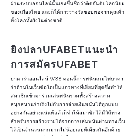
ผ่านระบบออนไลน์นั้นเองขึ้นชื่อว่าติดอันดับโลกนิยม
ของเมืองไทย และก็ได้การรางวัลชอบพอจากคุณทั่ว
ทั้งโลกทั้งยังในต่างชาติ
ยิงปลาUFABETแนะนำ
การสมัครUFABET
บาคาร่าออนไลน์ W88 ตอนนี้การพนันเกมไพ่บาคา
ร่าด้านในเว็บข้อใดเป็นแถวทางที่เยี่ยมที่สุดซึ่งทำให้
สมาชิกเข้ามาร่วมเล่นพนันรวมทั้งสร้างความ
สนุกสนานร่าเริงไปกับการจ่ายเงินพนันได้ทุกแบบ
อย่างกันอย่างแน่แท้แล้วก็ทำให้สมาชิกได้มีวิถีทาง
สำหรับการสร้างรายได้จากการเล่นพนันผ่านทางเว็บ
ได้เป็นจำนวนมากมากไม่น้อยเลยทีเดียวกันอีกด้วย