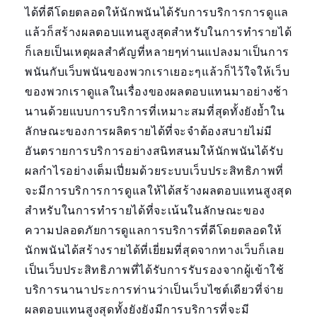
ได้ที่ดีโดยตลอดให้นักพนันได้รับการบริการการดูแล
แล้วก็สร้างผลตอบแทนสูงสุดสำหรับในการทำรายได้
ก็เลยเป็นเหตุผลสำคัญที่หลายๆท่านแปลงมาเป็นการ
พนันกับเว็บพนันของพวกเราเยอะๆแล้วก็ไว้ใจให้เว็บ
ของพวกเราดูแลในเรื่องของผลตอบแทนมาอย่างช้า
นานด้วยแบบการบริการที่เหมาะสมที่สุดทั้งยังย้ำใน
ลักษณะของการผลิตรายได้ที่จะจำต้องสบายไม่มี
อันตรายการบริการอย่างสนิทสนมให้นักพนันได้รับ
ผลกำไรอย่างเต็มเปี่ยมด้วยระบบเว็บประสิทธิภาพที่
จะมีการบริการการดูแลให้ได้สร้างผลตอบแทนสูงสุด
สำหรับในการทำรายได้ที่จะเน้นในลักษณะของ
ความปลอดภัยการดูแลการบริการที่ดีโดยตลอดให้
นักพนันได้สร้างรายได้ที่เยี่ยมที่สุดจากทางเว็บก็เลย
เป็นเว็บประสิทธิภาพที่ได้รับการรับรองจากผู้เข้าใช้
บริการนานาประการท่านว่าเป็นเว็บไซต์เดียวที่จ่าย
ผลตอบแทนสูงสุดทั้งยังยังมีการบริการที่จะมี