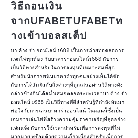
วิธีถอนเงิน
จากUFABETUFABETท
างเข้าบอลสเต็ป
บา ค้าง ร่า ออนไลน์ 1688 เป็นการถ่ายทอดสดการ
แจกไพ่ทุกห้อง กับบาคาร่าออนไลน์1688 กับการ
เป็นวิถีทางสำหรับในการลงทุนที่เหมาะสมที่สุด
สำหรับนักการพนันบาคาร่าทุกคนอย่างเห็นได้ชัด
กับการได้สัมผัสกับสิ่งต่างๆที่ถูกเสนอผ่านวิถีทางดัง
กล่าวข้างต้นได้สม่ำเสมอตลอดระยะเวลาบา ค้าง ร่า
ออนไลน์ 1688 เป็นวิถีทางที่ดีสำหรับผู้ที่กำลังหันมา
พอใจกับการเล่นบาคาร่าออนไลน์ ในตอนนี้ซึ่งเป็น
เกมการเล่นไพ่ที่สร้างความคุ้มราคาเจริญที่สุดอย่าง
แจ่มแจ้ง กับการใช้เวลาสำหรับเพื่อการลงทุนที่ไม่
มากมาย พร้อมด้วยความเกี่ยวเนื่องสำหรับเพื่อการ