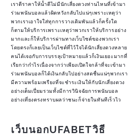
เราตีราคาให้น้ำดีไม่มีนักเสี่ยงดวงท่านไหนที่เข้ามา
ร่วมพนันบอลแล้วผิดหวังกลับไปแน่ๆเพราะเหตุว่า
พวกเราเอาใจใส่ทุกการวางเดิมพันแล้วก็ครั้งใด
ก็ตามให้บริการเพราะเหตุว่าพวกเราให้บริการอย่าง
มากและก็ให้บริการผ่านทางเว็บไซต์ของพวกเรา
โดยตรงก็เลยเป็นเว็บไซต์ที่ไว้ใจได้นักเสี่ยงดวงหลาย
คนได้เจอกับการบรรลุเป้าหมายแล้วก็เงินเยอะมากที่
เรียกว่ากำไรเนื่องจากว่าเพียงเปิดใจกล้าที่จะเข้ามา
ร่วมพนันบอลก็ได้เงินกลับไปอย่างสดชื่นแน่ๆพวกเรา
มีความพร้อมเพรียงที่จะชำระเงินให้กับนักเสี่ยงดวง
อย่างเต็มเปี่ยมรวมทั้งมีการวินิจฉัยการพนันบอล
อย่างเที่ยงตรงทราบผลว่าชนะก็จ่ายในทันทีเร็วไว
เว็บนอกUFABETวิธี