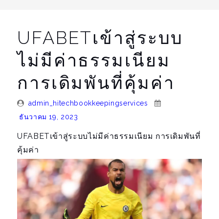
e
n
a
UFABETเข้าสู่ระบบ
v
ไม่มีค่าธรรมเนียม
i
g
การเดิมพันที่คุ้มค่า
a
t
Posted
Posted
admin_hitechbookkeepingservices
i
By:
On:
ธันวาคม 19, 2023
o
UFABETเข้าสู่ระบบไม่มีค่าธรรมเนียม การเดิมพันที่
n
คุ้มค่า