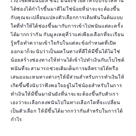
เว็บไซต์พนันบอล ชั้น1 มันจะช่วยสำหรับปรับให้ท่าน
ได้ช่องได้กำไรขึ้นมาดีไม่ใช่น้อยที่น่าจะจะต้องขึ้น
กับคุณจะเปลี่ยนแปลงตัวเลือกการเดิมพันในต้นแบบ
ใดที่ทำให้ได้ช่องขึ้นมากับการเข้าไปพนันแต่ละครั้ง
ได้มากกว่ากัน กับมูลเหตุที่ว่าแค่เพียงเลือกที่จะเรียน
รู้หรือทำความเข้าใจกับในแต่ละข้อกำหนดที่เปิด
ออกมาก็จะนับว่าเป็นผลในทางที่ดีให้มีขึ้นได้ไม่ใช่
น้อยสร้างช่องทางให้ท่านได้เข้าไปทำเงินกับเว็บไซต์
พนันที่จะสามารถช่วยเติมเต็มการผลิตรายได้หรือ
เสนอแนะหนทางต่างๆให้มีส่วนสำหรับการทำเงินให้
เกิดขึ้นซึ่งนับว่าพึงพอใจอยู่ไม่ใช่น้อยสำหรับในการ
ทำเงินให้มีขึ้นมามันยังที่น่าจะจะต้องขึ้นกับตัวเรา
เองว่าจะเลือกลงพนันไปในทางเลือกใดที่จะเปลี่ยน
เป็นตัวเลือก ให้มีขึ้นได้มากกว่ากันสำหรับในการได้
กำไร