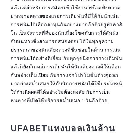
แล้วแต่สำหรับการสมัครเข้าใช้งาน พร้อมทั้งความ
มากมายหลายของเกมการเดิมพันที่มีให้กับนักเล่น
การพนันได้เลือกลงทุนกันอย่างมากอีกด้วยยูฟ่าคาสิ
โน เป็นจังหวะที่ดีของนักเสี่ยงโชคกับการได้สัมผัส
กับหนทางซึ่งสามารถสนองตอบได้ในทุกๆความ
ปรารถนาของนักเสี่ยงดวงที่ชื่นชอบในด้านการเล่น
การพนันได้อย่างดีเยี่ยม กับทุกๆชนิดการวางเดิมพัน
แล้วก็ยังมีเกมส์การเดิมพันให้นักเสี่ยงดวงมีให้เลือก
กันอย่างเต็มเปี่ยม กับการแจกโปรโมชั่นต่างๆออก
มาอย่างสม่ำเสมอให้กับนักการพนันได้ใช้ประโยชน์
ให้กำเนิดผลดีได้อย่างไม่ต้องสงสัย กับการเป็น
หนทางที่เปิดให้บริการสม่ำเสมอ 1 วันอีกด้วย
UFABETแทงบอลเงินล้าน