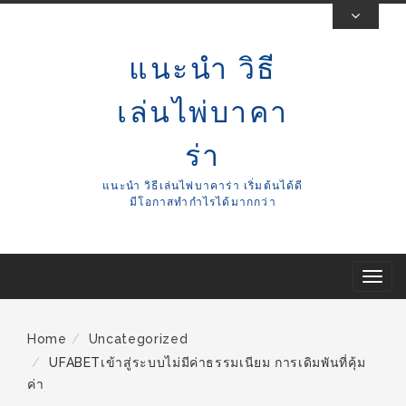
Skip
To
แนะนำ วิธี
Content
เล่นไพ่บาคา
ร่า
แนะนำ วิธีเล่นไพ่บาคาร่า เริ่มต้นได้ดี
มีโอกาสทำกำไรได้มากกว่า
T
o
g
Home
Uncategorized
g
UFABETเข้าสู่ระบบไม่มีค่าธรรมเนียม การเดิมพันที่คุ้ม
l
ค่า