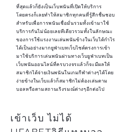
ที่สุดแล้วก็ยังเป็นเว็บพนันที่เปิดให้บริการ
โดยตรงก็เลยทำให้สมาชิกทุกคนที่รู้สึกชื่นชอบ
สำหรับเพื่อการพนันเชื่อมั่นรวมทั้งเข้ามาใช้
บริการกันไม่น้อยเลยทีเดียวรวมทั้งในลักษณะ
ของการใช้แรงงานเล่นพนันข้างในเว็บได้กำไร
ได้เป็นอย่างมากยูฟ่าเบทเว็บไซต์ตรงการเข้า
มาใช้บริการเล่นพนันผ่านทางเว็บยูฟ่าเบทเป็น
เว็บพนันออนไลน์ที่ครบวงจรแล้วก็จะมีผลให้
สมาชิกได้จ่ายเงินพนันในเกมกีฬาต่างๆได้โดย
ง่ายข้างในเว็บแล้วก็สมาชิกไม่ต้องเล่นตาม
บอลหรือตามสถานเริงรมณ์ต่างๆอีกต่อไป
เข้าเว็บ ไม่ได้