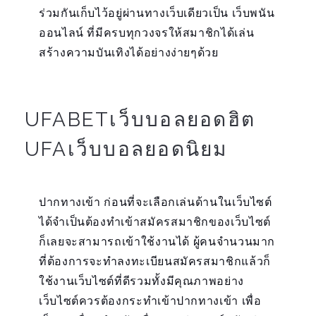
ร่วมกันเก็บไว้อยู่ผ่านทางเว็บเดียวเป็น เว็บพนัน
ออนไลน์ ที่มีครบทุกวงจรให้สมาชิกได้เล่น
สร้างความบันเทิงได้อย่างง่ายๆด้วย
UFABETเว็บบอลยอดฮิต
UFAเว็บบอลยอดนิยม
ปากทางเข้า ก่อนที่จะเลือกเล่นด้านในเว็บไซต์
ได้จำเป็นต้องทำเข้าสมัครสมาชิกของเว็บไซต์
ก็เลยจะสามารถเข้าใช้งานได้ ผู้คนจำนวนมาก
ที่ต้องการจะทำลงทะเบียนสมัครสมาชิกแล้วก็
ใช้งานเว็บไซต์ที่ดีรวมทั้งมีคุณภาพอย่าง
เว็บไซต์ควรต้องกระทำเข้าปากทางเข้า เพื่อ