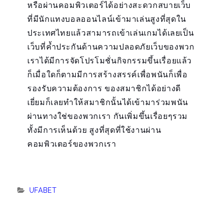
หรือผ่านคอมพิวเตอร์ได้อย่างสะดวกสบายเว็บ
ที่มีนักแทงบอลออนไลน์เข้ามาเล่นสูงที่สุดใน
ประเทศไทยแล้วสามารถเข้าเล่นเกมได้เลยเป็น
เว็บที่ค้ำประกันด้านความปลอดภัยเว็บของพวก
เราได้มีการจัดโปรโมชั่นกิจกรรมขึ้นเรื่อยแล้ว
ก็เมื่อใดก็ตามมีการสร้างสรรค์เพื่อพนันก็เพื่อ
รองรับความต้องการ ของสมาชิกได้อย่างดี
เยี่ยมก็เลยทำให้สมาชิกนั้นได้เข้ามาร่วมพนัน
ผ่านทางใช่ของพวกเรา กันเพิ่มขึ้นเรื่อยๆรวม
ทั้งมีการเห็นด้วย สูงที่สุดที่ใช้งานผ่าน
คอมพิวเตอร์ของพวกเรา
Categories:
UFABET