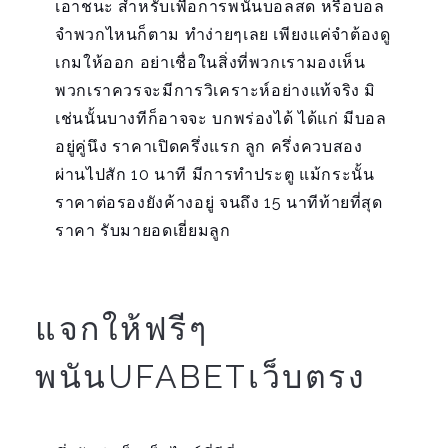
เอาชนะ สำหรับเพื่อการพนันบอลสด หรือบอล
จำพวกไหนก็ตาม ทำง่ายๆเลย เพียงแค่จำต้องดู
เกมให้ออก อย่าเชื่อในสิ่งที่พวกเรามองเห็น
พวกเราควรจะมีการวิเคราะห์อย่างแท้จริง มิ
เช่นนั้นบางทีก็อาจจะ บกพร่องได้ ได้แก่ มีบอล
อยู่คู่นึง ราคาเปิดครึ่งแรก ลูก ครึ่งควบสอง
ผ่านไปสัก 10 นาที มีการทำประตู แม้กระนั้น
ราคาต่อรองยังค้างอยู่ จนถึง 15 นาทีท้ายที่สุด
ราคา รับมายอดเยี่ยมลูก
แจกให้ฟรีๆ
พนันUFABETเว็บตรง