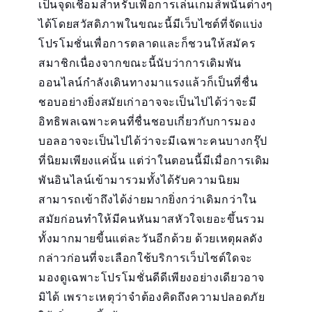
เป็นจุดเชื่อมสำหรับเพื่อการเล่นเกมส์พนันต่างๆ
ได้โดยสวัสดิภาพในขณะนี้มีเว็บไซต์ที่จัดแบ่ง
โปรโมชั่นเพื่อการตลาดและก็ชวนให้สมัคร
สมาชิกเนื่องจากขณะนี้นับว่าการเดิมพัน
ออนไลน์กำลังเดินทางมาแรงแล้วก็เป็นที่ชื่น
ชอบอย่างยิ่งสมัยเก่าอาจจะเป็นไปได้ว่าจะมี
อิทธิพลเฉพาะคนที่ชื่นชอบเกี่ยวกับการมอง
บอลอาจจะเป็นไปได้ว่าจะมีเฉพาะคนบางกรุ๊ป
ที่นิยมเพียงแค่นั้น แต่ว่าในตอนนี้มีเมื่อการเดิม
พันอินไลน์เข้ามารวมทั้งได้รับความนิยม
สามารถเข้าถึงได้ง่ายมากยิ่งกว่าเดิมกว่าใน
สมัยก่อนทำให้มีคนหันมาสหัวใจเยอะขึ้นรวม
ทั้งมากมายขี้นแต่ละวันอีกด้วย ด้วยเหตุผลดัง
กล่าวก่อนที่จะเลือกใช้บริการเว็บไซต์ใดจะ
มองดูเฉพาะโปรโมชั่นดีดีเพียงอย่างเดียวอาจ
มิได้ เพราะเหตุว่าจำต้องคิดถึงความปลอดภัย