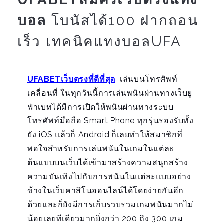
บอล
โบนัสได้100 ฝากถอน
เร็ว เทคนิคแทงบอลUFA
UFABETเว็บตรงที่ดีที่สุด
เล่นบนโทรศัพท์
เคลื่อนที่ ในทุกวันนี้การเล่นพนันผ่านทางเว็บยู
ฟ่าเบทได้มีการเปิดให้พนันผ่านทางระบบ
โทรศัพท์มือถือ Smart Phone ทุกรุ่นรองรับทั้ง
ยัง iOS แล้วก็ Android ก็เลยทำให้สมาชิกที่
พอใจสำหรับการเล่นพนันในเกมในแต่ละ
ต้นแบบบนเว็บได้เข้ามาสร้างความสนุกสร้าง
ความบันเทิงไปกับการพนันในแต่ละแบบอย่าง
ข้างในเว็บคาสิโนออนไลน์ได้โดยง่ายกันอีก
ด้วยและก็ยังมีการเก็บรวบรวมเกมพนันมากไม่
น้อยเลยทีเดียวมากยิ่งกว่า 200 ถึง 300 เกม