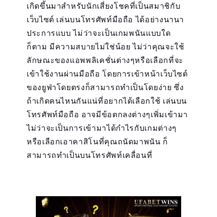
เกิดขึ้นมาสำหรับนักเสี่ยงโชคที่เป็นสมาชิกับ
เว็บไซต์ เล่นบนโทรศัพท์มือถือ ได้อย่างนานา
ประการแบบ ไม่ว่าจะเป็นเกมพนันแบบใด
ก็ตาม มีความสบายไม่ใช่น้อย ไม่ว่าคุณจะใช้
ลักษณะของแอพพลิเคชั่นต่างๆหรือเลือกที่จะ
เข้าใช้งานผ่านมือถือ โดยการเข้าหน้าเว็บไซต์
ของยูฟ่าโดยตรงก็สามารถทำเป็นโดยง่าย ซึ่ง
ถ้าเกิดคนไหนกันแน่ที่อยากได้เลือกใช้ เล่นบน
โทรศัพท์มือถือ อาจมีข้อตกลงต่างๆเพิ่มเข้ามา
ไม่ว่าจะเป็นการเข้ามาได้กำไรกับเกมต่างๆ
หรือเลือกเอาคาสิโนที่คุณถนัดมาพนัน ก็
สามารถทำเป็นบนโทรศัพท์เคลื่อนที่