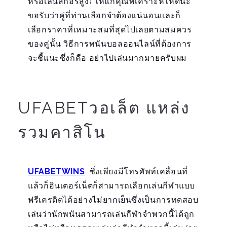
หรือเล่นสกอร์สูง) ให้แก่คุณพิเคราะห์ให้ดีนะ
ขอรับว่าคู่ที่ท่านเลือกจำต้องแน่นอนและก็
เลือกราคาที่เหมาะสมที่สุดไปเลยตามสมควร
ของคู่นั้น วิธีการพนันบอลออนไลน์ที่ต้องการ
จะชี้แนะซึ่งก็คือ อย่าไปเล่นมากมายครับผม
UFABETวอเล็ต แหล่ง
รวมคาสิโน
UFABETWINS
ซึ่งเพียงมีโทรศัพท์เคลื่อนที่
แล้วก็อินเตอร์เน็ตก็สามารถเลือกเล่นกีฬาแบบ
ฟรีเครดิตได้อย่างไม่ยากเย็นซึ่งเป็นการทดสอบ
เล่นว่านักพนันสามารถเล่นกีฬาจำพวกนี้ได้ถูก