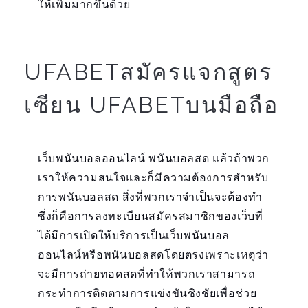
ให้เพิ่มมากขึ้นด้วย
UFABETสมัครแจกสูตร
เซียน UFABETบนมือถือ
เว็บพนันบอลออนไลน์ พนันบอลสด แล้วถ้าพวก
เราให้ความสนใจและก็มีความต้องการสำหรับ
การพนันบอลสด สิ่งที่พวกเราจำเป็นจะต้องทำ
ซึ่งก็คือการลงทะเบียนสมัครสมาชิกของเว็บที่
ได้มีการเปิดให้บริการเป็นเว็บพนันบอล
ออนไลน์หรือพนันบอลสดโดยตรงเพราะเหตุว่า
จะมีการถ่ายทอดสดที่ทำให้พวกเราสามารถ
กระทำการติดตามการแข่งขันชิงชัยเพื่อช่วย