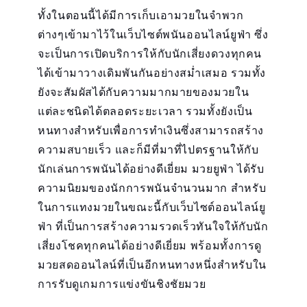
ทั้งในตอนนี้ได้มีการเก็บเอามวยในจำพวก
ต่างๆเข้ามาไว้ในเว็บไซต์พนันออนไลน์ยูฟ่า ซึ่ง
จะเป็นการเปิดบริการให้กับนักเสี่ยงดวงทุกคน
ได้เข้ามาวางเดิมพันกันอย่างสม่ำเสมอ รวมทั้ง
ยังจะสัมผัสได้กับความมากมายของมวยใน
แต่ละชนิดได้ตลอดระยะเวลา รวมทั้งยังเป็น
หนทางสำหรับเพื่อการทำเงินซึ่งสามารถสร้าง
ความสบายเร็ว และก็มีที่มาที่ไปตรฐานให้กับ
นักเล่นการพนันได้อย่างดีเยี่ยม มวยยูฟ่า ได้รับ
ความนิยมของนักการพนันจำนวนมาก สำหรับ
ในการแทงมวยในขณะนี้กับเว็บไซต์ออนไลน์ยู
ฟ่า ที่เป็นการสร้างความรวดเร็วทันใจให้กับนัก
เสี่ยงโชคทุกคนได้อย่างดีเยี่ยม พร้อมทั้งการดู
มวยสดออนไลน์ที่เป็นอีกหนทางหนึ่งสำหรับใน
การรับดูเกมการแข่งขันชิงชัยมวย