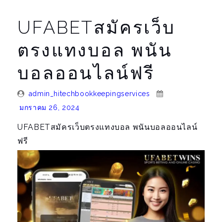
e
n
UFABETสมัครเว็บ
a
v
ตรงแทงบอล พนัน
i
บอลออนไลน์ฟรี
g
a
Posted
Posted
admin_hitechbookkeepingservices
t
By:
On:
มกราคม 26, 2024
i
o
UFABETสมัครเว็บตรงแทงบอล พนันบอลออนไลน์
n
ฟรี