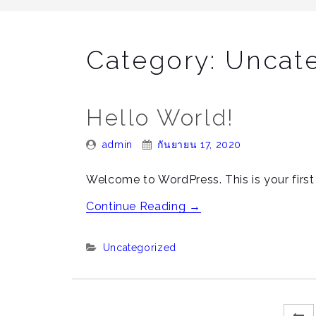
Category:
Uncat
Hello World!
Posted
Posted
admin
กันยายน 17, 2020
By:
On:
Welcome to WordPress. This is your first 
“Hello
Continue Reading
→
world!”
Categories:
Uncategorized
Pre