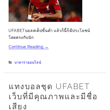
UFABETบอลสเต็ปขั้นต่ำ แล้วก็นี้ก็มีประโยชน์
โดยตรงกับนัก
“UFABETบอล
Continue Reading
→
ส
เต็ป
Categories:
บาคาร่าออนไลน์
ขั้น
ต่ำ
สร้าง
แทงบอลชุด UFABET
เงื่อนไข
เว็บที่มีคุณภาพและมีชื่อ
ใน
การ
เสียง
ทำ