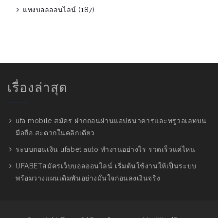
แทงบอลออนไลน์
(187)
เรื่องล่าสุด
ufa mobile สมัคร ฝากถอนผ่านแอปธนาคารและทรูวอเลทบน
มือถือ สะดวกในคลิกเดียว
ระบบถอนเงิน ufabet auto ทำงานอย่างไร รวดเร็วแค่ไหน
UFABETสมัครเว็บบอลออนไลน์ เริ่มต้นใช้งานให้เป็นระบบ
พร้อมวางแผนเดิมพันอย่างมั่นใจก่อนลงเงินจริง