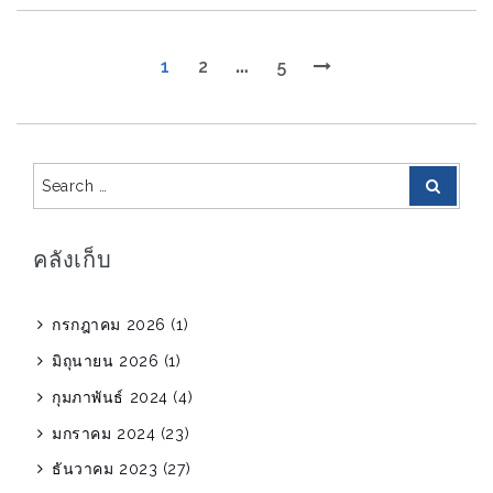
เข้า
ถึง
Posts
Page
Page
Page
Next
1
2
…
5
แหล่ง
page
เกม
pagination
การ
เดิม
Search
Search
พัน
for:
ออนไลน์”
คลังเก็บ
กรกฎาคม 2026
(1)
มิถุนายน 2026
(1)
กุมภาพันธ์ 2024
(4)
มกราคม 2024
(23)
ธันวาคม 2023
(27)