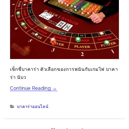
เซ็กซี่บาคาร่า ตัวเลือกของการพนันกับเกมไพ่ บาคา
ร่า นับว
“เซ็กซี่
Continue Reading
→
บา
คา
Categories:
บาคาร่าออนไลน์
ร่า
เว็บไซต์
ที่