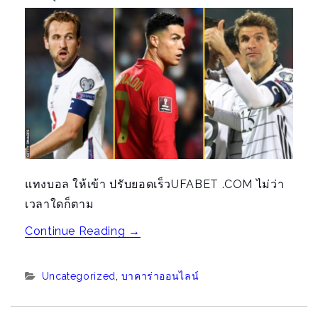
เดิม
พัน
ต่างๆ”
แทงบอล ให้เข้า ปรับยอดเร็วUFABET .COM ไม่ว่า
เวลาใดก็ตาม
“แทง
Continue Reading
→
บอล
ให้
Categories:
Uncategorized
,
บาคาร่าออนไลน์
เข้า
คุณ