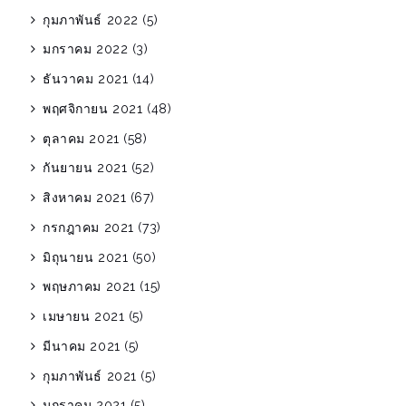
กุมภาพันธ์ 2022
(5)
มกราคม 2022
(3)
ธันวาคม 2021
(14)
พฤศจิกายน 2021
(48)
ตุลาคม 2021
(58)
กันยายน 2021
(52)
สิงหาคม 2021
(67)
กรกฎาคม 2021
(73)
มิถุนายน 2021
(50)
พฤษภาคม 2021
(15)
เมษายน 2021
(5)
มีนาคม 2021
(5)
กุมภาพันธ์ 2021
(5)
มกราคม 2021
(5)