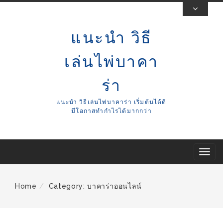
Skip
To
แนะนำ วิธี
Content
เล่นไพ่บาคา
ร่า
แนะนำ วิธีเล่นไพ่บาคาร่า เริ่มต้นได้ดี
มีโอกาสทำกำไรได้มากกว่า
T
o
g
Home
Category: บาคาร่าออนไลน์
g
l