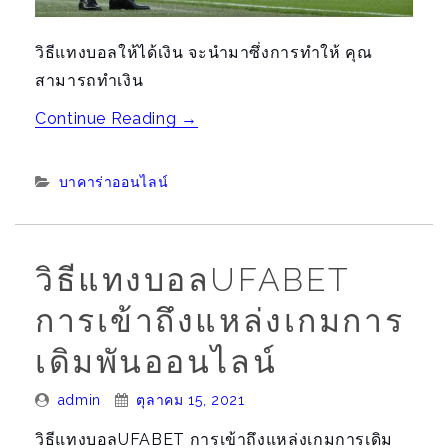
วิธีแทงบอลให้ได้เงิน จะนำมาซึ่งการทำให้ คุณ
สามารถทำเงิน
“วิธี
Continue Reading
→
แทง
บอล
Categories:
บาคาร่าออนไลน์
ให้
ได้
เงิน
วิธีแทงบอลUFABET
ซึ่ง
การเข้าถึงแหล่งเกมการ
นับ
ว่า
เดิมพันออนไลน์
เป็น
เงิน
Posted
Posted
admin
ตุลาคม 15, 2021
By:
On:
ที่
วิธีแทงบอลUFABET การเข้าถึงแหล่งเกมการเดิม