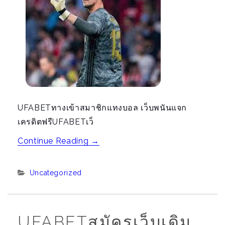
UFABETทางเข้าสมาชิกแทงบอล เว็บพนันแจก
เครดิตฟรีUFABETเว็
“UFABETทาง
Continue Reading
→
เข้า
สมาชิก
Categories:
Uncategorized
แทง
บอล
เว็บ
UFABETสมัครเว็บเดิม
บอล