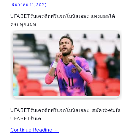
By:
On:
บน
ธันวาคม 11, 2023
มือ
UFABETรับเครดิตฟรีแจกโบนัสเยอะ แทงบอลได้
ถือ
ครบทุกแมท
ที่
ดี
ที่สุด
สะดวก
และ
รวดเร็ว”
UFABETรับเครดิตฟรีแจกโบนัสเยอะ สมัครbetufa
UFABETรับเค
“UFABETรับ
Continue Reading
→