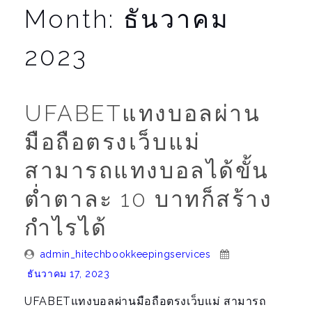
e
Month:
ธันวาคม
n
a
2023
v
i
g
UFABETแทงบอลผ่าน
a
มือถือตรงเว็บแม่
t
i
สามารถแทงบอลได้ขั้น
o
ต่ำตาละ 10 บาทก็สร้าง
n
กำไรได้
Posted
Posted
admin_hitechbookkeepingservices
By:
On:
ธันวาคม 17, 2023
UFABETแทงบอลผ่านมือถือตรงเว็บแม่ สามารถ