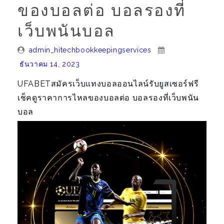
ของบอลต่อ บอลรองที่
เว็บพนันบอล
Posted
Posted
admin_hitechbookkeepingservices
By:
On:
ธันวาคม 14, 2023
UFABETสมัครเว็บแทงบอลออนไลน์รับยูสเซอร์ฟรี
เช็คดูราคาการไหลของบอลต่อ บอลรองที่เว็บพนัน
บอล