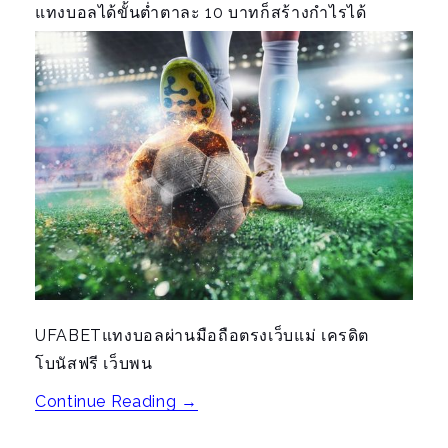
แทงบอลได้ขั้นต่ำตาละ 10 บาทก็สร้างกำไรได้
UFABETแทงบอลผ่านมือถือตรงเว็บแม่ เครดิต
โบนัสฟรี เว็บพน
“UFABETแทง
Continue Reading
→
บอล