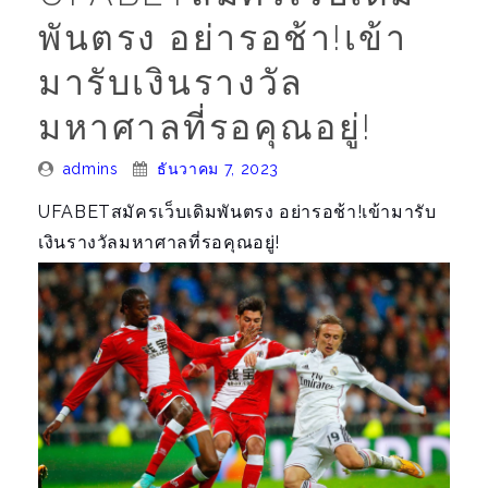
พันตรง อย่ารอช้า!เข้า
ฟรี
ไม่
มารับเงินรางวัล
ผ่าน
มหาศาลที่รอคุณอยู่!
เอ
เยน
Posted
Posted
admins
ธันวาคม 7, 2023
ต์”
By:
On:
UFABETสมัครเว็บเดิมพันตรง อย่ารอช้า!เข้ามารับ
เงินรางวัลมหาศาลที่รอคุณอยู่!