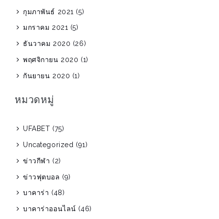
กุมภาพันธ์ 2021
(5)
มกราคม 2021
(5)
ธันวาคม 2020
(26)
พฤศจิกายน 2020
(1)
กันยายน 2020
(1)
หมวดหมู่
UFABET
(75)
Uncategorized
(91)
ข่าวกีฬา
(2)
ข่าวฟุตบอล
(9)
บาคาร่า
(48)
บาคาร่าออนไลน์
(46)