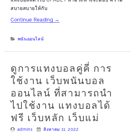
สบายสบายให้กับ
“แทง
Continue Reading
→
บอล
สด
Categories:
พนันออนไลน์
เว็บ
UFABET
สำหรับ
ดูการแทงบอลคู่คี่ การ
นัก
ใช้งาน เว็บพนันบอล
เสี่ยง
โชค
ออนไลน์ ที่สามารถนำ
อย่าง
ไปใช้งาน แทงบอลได้
ไม่
ต้อง
ฟรี เว็บหลัก เว็บแม่
สงสัย”
Posted
Posted
admins
สิงหาคม 11, 2022