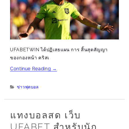
UFABETWIN ได้ปฏิเสธแผน การ สิ้นสุดสัญญา
ของกองหน้า คริสเ
“UFABETWIN
Continue Reading
→
ค
ริ
Categories:
ข่าวฟุตบอล
ส
เตีย
โน่
แทงบอลสด เว็บ
โร
UFABET สำหรับนัก
นัล