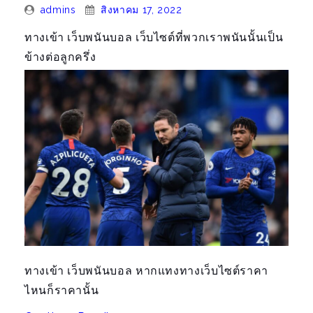
ทุก
Posted
Posted
admins
สิงหาคม 17, 2022
By:
On:
คน
ทางเข้า เว็บพนันบอล เว็บไซต์ที่พวกเราพนันนั้นเป็น
จะ
ข้างต่อลูกครึ่ง
สามารถ
เลือก
สิ่ง
ที่
ยอด
เยี่ยม
ให้
กับ
ตัว
เอง
ได้
ทางเข้า เว็บพนันบอล หากแทงทางเว็บไซต์ราคา
ตาม
ไหนก็ราคานั้น
อยาก