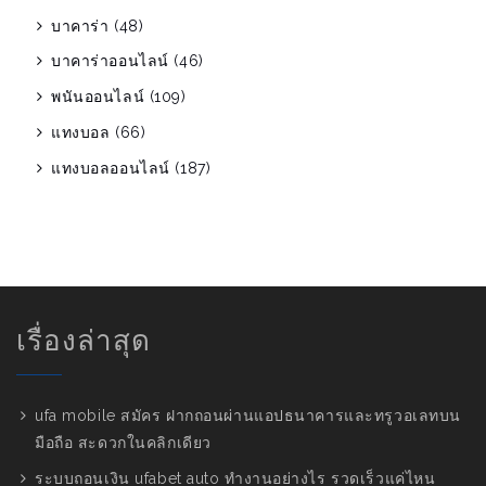
บาคาร่า
(48)
บาคาร่าออนไลน์
(46)
พนันออนไลน์
(109)
แทงบอล
(66)
แทงบอลออนไลน์
(187)
เรื่องล่าสุด
ufa mobile สมัคร ฝากถอนผ่านแอปธนาคารและทรูวอเลทบน
มือถือ สะดวกในคลิกเดียว
ระบบถอนเงิน ufabet auto ทำงานอย่างไร รวดเร็วแค่ไหน