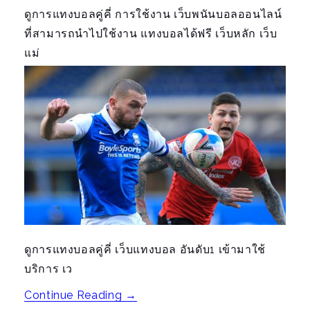
By:
On:
ดูการแทงบอลคู่คี่ การใช้งาน เว็บพนันบอลออนไลน์
ที่สามารถนำไปใช้งาน แทงบอลได้ฟรี เว็บหลัก เว็บ
แม่
ดูการแทงบอลคู่คี่ เว็บแทงบอล อันดับ1 เข้ามาใช้
บริการ เว
“ดู
Continue Reading
→