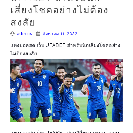
โด้
เสี่ยงโชคอย่างไม่ต้อง
แมน
สงสัย
เชส
เตอร์
Posted
Posted
admins
สิงหาคม 11, 2022
ยูไนเต็ด”
By:
On:
แทงบอลสด เว็บ UFABET สำหรับนักเสี่ยงโชคอย่าง
ไม่ต้องสงสัย
แทงบอลสด เว็บ UFABET สามวิถีทางจะมอบ ความ