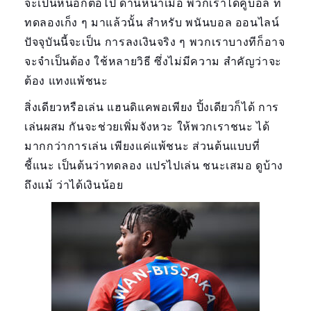
จะเป็นหนี้อีกต่อไป ด้านหน้าเมื่อ พวกเราได้คู่บอล ที่
ทดลองเก็ง ๆ มาแล้วนั้น สำหรับ พนันบอล ออนไลน์
ปัจจุบันนี้จะเป็น การลงเงินจริง ๆ พวกเราบางทีก็อาจ
จะจำเป็นต้อง ใช้หลายวิธี ซึ่งไม่มีความ สำคัญว่าจะ
ต้อง แทงแพ้ชนะ
สิ่งเดียวหรือเล่น แฮนดิแคพอเพียง ปิ้งเดียวก็ได้ การ
เล่นผสม กันจะช่วยเพิ่มจังหวะ ให้พวกเราชนะ ได้
มากกว่าการเล่น เพียงแค่แพ้ชนะ ส่วนต้นแบบที่
ชี้แนะ เป็นต้นว่าทดลอง แปรไปเล่น ชนะเสมอ ดูบ้าง
ถึงแม้ ว่าได้เงินน้อย