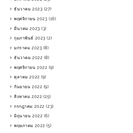
ธันวาคม 2023
(27)
พฤศจิกายน 2023
(16)
มีนาคม 2023
(3)
กุมภาพันธ์ 2023
(2)
มกราคม 2023
(8)
ธันวาคม 2022
(8)
พฤศจิกายน 2022
(9)
ตุลาคม 2022
(9)
กันยายน 2022
(9)
สิงหาคม 2022
(25)
กรกฎาคม 2022
(23)
มิถุนายน 2022
(6)
พฤษภาคม 2022
(5)