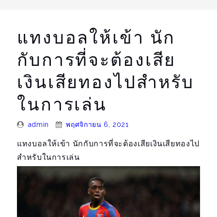
e
n
a
แทงบอลให้เข้า นัก
v
กับการที่จะต้องเสีย
i
g
เงินเสียทองไปสำหรับ
a
t
ในการเล่น
i
o
Posted
Posted
admin
พฤศจิกายน 6, 2021
By:
On:
n
แทงบอลให้เข้า นักกับการที่จะต้องเสียเงินเสียทองไป
สำหรับในการเล่น