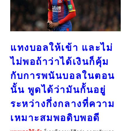
แทงบอลให้เข้า และไม่
ไม่พอถ้าว่าได้เงินก็คุ้ม
กับการพนันบอลในตอน
นั้น พูดได้ว่ามันกั้นอยู่
ระหว่างกึ่งกลางที่ความ
เหมาะสมพอดิบพอดี