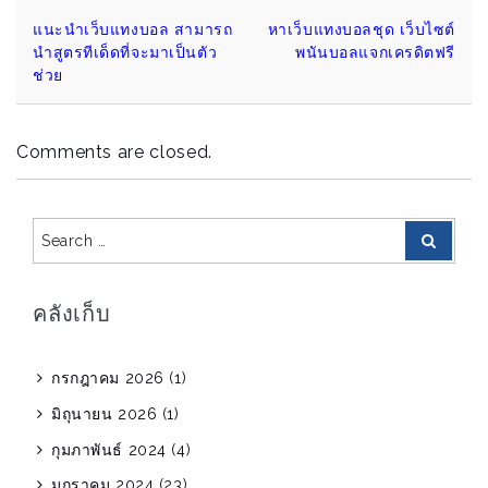
POST
PO
แนะนำเว็บแทงบอล สามารถ
หาเว็บแทงบอลชุด เว็บไซต์
Reading
นำสูตรทีเด็ดที่จะมาเป็นตัว
พนันบอลแจกเครดิตฟรี
ช่วย
Comments are closed.
Search
Search
for:
คลังเก็บ
กรกฎาคม 2026
(1)
มิถุนายน 2026
(1)
กุมภาพันธ์ 2024
(4)
มกราคม 2024
(23)