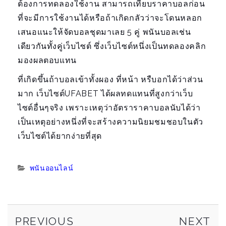
ต้องการทดลองใช้งาน สามารถเทียบราคาบอลก่อน
ที่จะมีการใช้งานได้หรือถ้าเกิดกลัวว่าจะโดนหลอก
เสนอแนะให้จัดบอลชุดมาเลย 5 คู่ พนันบอลเช่น
เดียวกันทั้งคู่เว็บไซต์ ซึ่งเว็บไซต์หนึ่งเป็นทดลองคลิก
มองผลตอบแทน
ที่เกิดขึ้นถ้าบอลเข้าทั้งผอง ที่หน้า หรืบอกได้ว่าส่วน
มาก เว็บไซต์UFABET ได้ผลทดแทนที่สูงกว่าเว็บ
ไซต์อื่นๆจริง เพราะเหตุว่าอัตราราคาบอลนับได้ว่า
เป็นเหตุอย่างหนึ่งที่จะสร้างความนิยมชมชอบในตัว
เว็บไซต์ได้ยากง่ายที่สุด
Categories:
พนันออนไลน์
PREVIOUS
NE
Continue
PREVIOUS
NEXT