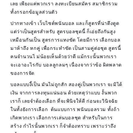
เลย เพียงแค่พวกเรา ลงทะเบียนสมัคร สมาชิกรวม
ทั้งกรอกข้อมูลส่วนตัว
ปากทางเข้า เว็บไซต์พนันบอล และก็สูตรที่น่าดึงดูด
แต่ว่าเป็นสูตรสำหรับ สูตรบอลชุดนี้ ก็เอ่ยถึงกันสูง
เหมือนกันเป็น สูตรการแทงขัด โดยมีการ เลือกบอล
มาห้าถึง หกคู่ เพื่อกระทำขัด เป็นสามคู่ต่อชุด สูตรนี้
คนจำนวนไ ม่น้อยเห็นด้วยว่าดี แม้กระนั้นพวกเรา
จะเอาอะไรกับ บอลลูกลมๆ เนื่องจากว่าข้อ ผิดพลาด
ของการจัด
บอลแบบงี้เป็น มันไม่ถูกสัก สองคู่เป็นพวกเรา จะมิได้
เงิน จากการลงทุนแน่นอน ด้วยเหตุว่าแบบ งั้นพวก
เราก็ เลยจำต้องเลือก ที่จะพินิจให้ดี ก่อนจะวินิจฉัย
ในทั้งยังการเลือก ต้นแบบการ พนันบอลรวม ทั้งถ้า
เกิดพวกเรา เลือกการเล่นบอลชุด สำหรับในการ
สร้าง กำไรนั้นพวกเรา ก็จำต้องทราบ เพราะว่าถึง