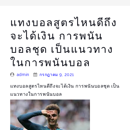
e
n
a
แทงบอลสูตรไหนดีถึง
v
จะได้เงิน การพนัน
i
g
บอลชุด เป็นแนวทาง
a
t
ในการพนันบอล
i
o
Posted
Posted
admin
กรกฎาคม 9, 2021
By:
On:
n
แทงบอลสูตรไหนดีถึงจะได้เงิน การพนันบอลชุด เป็น
แนวทางในการพนันบอล