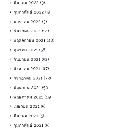
มีนาคม 2022
(3)
กุมภาพันธ์ 2022
(5)
มกราคม 2022
(3)
ธันวาคม 2021
(14)
พฤศจิกายน 2021
(48)
ตุลาคม 2021
(58)
กันยายน 2021
(52)
สิงหาคม 2021
(67)
กรกฎาคม 2021
(73)
มิถุนายน 2021
(50)
พฤษภาคม 2021
(15)
เมษายน 2021
(5)
มีนาคม 2021
(5)
กุมภาพันธ์ 2021
(5)