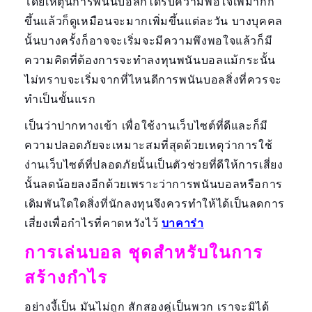
โดยเหตุนี้การพนันบอลก็ได้รับความพอใจเพิ่มากก
ขึ้นแล้วก็ดูเหมือนจะมากเพิ่มขึ้นแต่ละวัน บางบุคคล
นั้นบางครั้งก็อาจจะเริ่มจะมีความพึงพอใจแล้วก็มี
ความคิดที่ต้องการจะทำลงทุนพนันบอลแม้กระนั้น
ไม่ทราบจะเริ่มจากที่ไหนดีการพนันบอลสิ่งที่ควรจะ
ทำเป็นขั้นแรก
เป็นว่าปากทางเข้า เพื่อใช้งานเว็บไซต์ที่ดีและก็มี
ความปลอดภัยจะเหมาะสมที่สุดด้วยเหตุว่าการใช้
ง่านเว็บไซต์ที่ปลอดภัยนั้นเป็นตัวช่วยที่ดีให้การเสี่ยง
นั้นลดน้อยลงอีกด้วยเพราะว่าการพนันบอลหรือการ
เดิมพันใดใดสิ่งที่นักลงทุนจึงควรทำให้ได้เป็นลดการ
เสี่ยงเพื่อกำไรที่คาดหวังไว้
บาคาร่า
การเล่นบอล ชุดสำหรับในการ
สร้างกำไร
อย่างงี้เป็น มันไม่ถูก สักสองคู่เป็นพวก เราจะมิได้