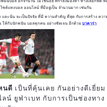
นักพนันบอล อีกจำนวน ไม่ใช่น้อย ที่กำลังมองหา ทางเลือกที่ดี ที่
ว็บไซต์แทงบอล ออนไลน์ ที่มีอยู่เป็น จำนวนมาก เช่นกัน
ะนั่น จะเป็นปัจจัย ที่มี ความสำคัญ ที่สุด กับการสร้าง ความ
 ให้กับนักพนัน บอลทุกคน อย่างชัดเจน อีกด้วย
บาคาร่า
หนดี
เป็นที่คุ้นเคย กันอย่างดีเยี่ยม
น์ ยูฟ่าเบท กับการเป็นช่องทาง