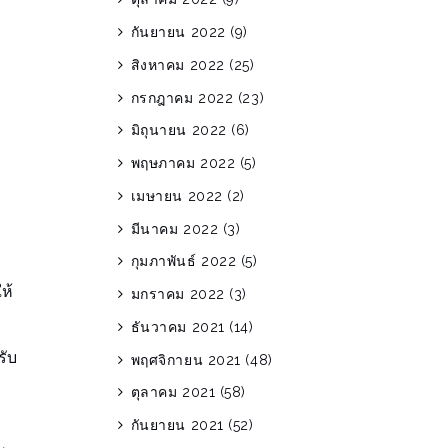
กันยายน 2022
(9)
สิงหาคม 2022
(25)
กรกฎาคม 2022
(23)
มิถุนายน 2022
(6)
พฤษภาคม 2022
(5)
เมษายน 2022
(2)
มีนาคม 2022
(3)
กุมภาพันธ์ 2022
(5)
ห้
มกราคม 2022
(3)
ธันวาคม 2021
(14)
รับ
พฤศจิกายน 2021
(48)
ตุลาคม 2021
(58)
กันยายน 2021
(52)