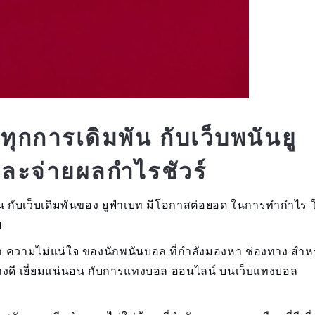
ด
ทุกการเดิมพัน กับเว็บพนันยู
และจ่ายผลกำไรชัวร์
ัน กับเว็บเดิมพันของ ยูฟ่าเบท มีโอกาสต่อยอด ในการทำกำไร ใ
ย
 ความไม่แน่ใจ ของนักพนันบอล ที่กำลังมองหา ช่องทาง สำห
่างดี เยี่ยมแน่นอน กับการแทงบอล ออนไลน์ บนเว็บแทงบอล