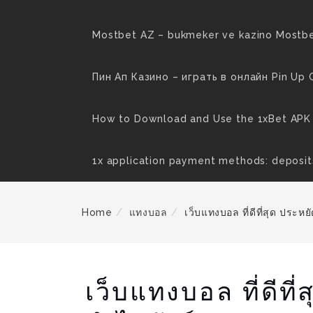
Mostbet AZ – bukmeker ve kazino Mostbet
Пин Ап Казино – играть в онлайн Pin Up
How to Download and Use the 1xBet APK i
1x application payment methods: deposit
Home
แทงบอล
เว็บแทงบอล ที่ดีที่สุด ประห
เว็บแทงบอล ที่ดีที