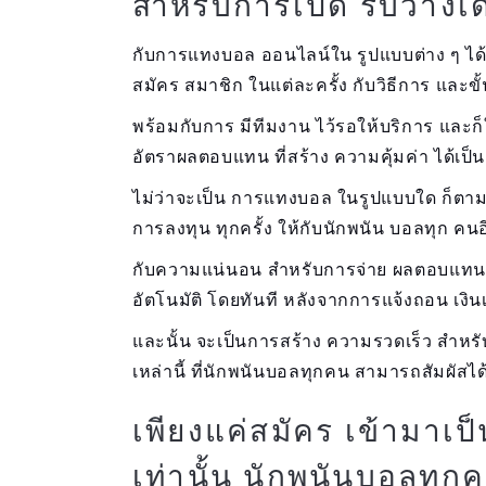
สำหรับการเปิด รับวางเด
กับการแทงบอล ออนไลน์ใน รูปแบบต่าง ๆ ได้
สมัคร สมาชิก ในแต่ละครั้ง กับวิธีการ และขั้
พร้อมกับการ มีทีมงาน ไว้รอให้บริการ และก็
อัตราผลตอบแทน ที่สร้าง ความคุ้มค่า ได้เป็น
ไม่ว่าจะเป็น การแทงบอล ในรูปแบบใด ก็ตาม แล
การลงทุน ทุกครั้ง ให้กับนักพนัน บอลทุก คนอ
กับความแน่นอน สำหรับการจ่าย ผลตอบแทน ให้
อัตโนมัติ โดยทันที หลังจากการแจ้งถอน เงินเพีย
และนั้น จะเป็นการสร้าง ความรวดเร็ว สำหรับก
เหล่านี้ ที่นักพนันบอลทุกคน สามารถสัมผัสไ
เพียงแค่สมัคร เข้ามาเป
เท่านั้น นักพนันบอลทุกคน