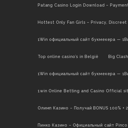
Patang Casino Login Download – Payment 
Hottest Only Fan Girls – Privacy, Discreet
1Win официальный сайт букмекера — 1В
Top online casino’s in België
Big Clash
1Win официальный сайт букмекера — 1В
1win Online Betting and Casino Official sit
Олимп Казино – Получай BONUS 100% + 
Пинко Казино – Официальный сайт Pinco