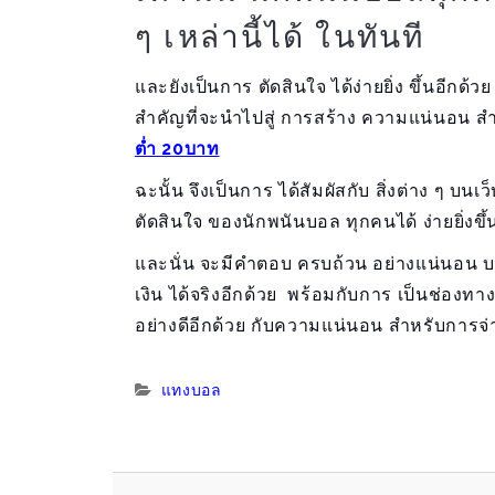
ๆ เหล่านี้ได้ ในทันที
และยังเป็นการ ตัดสินใจ ได้ง่ายยิ่ง ขึ้นอีกด้ว
สำคัญที่จะนำไปสู่ การสร้าง ความแน่นอน ส
ต่ำ 20บาท
ฉะนั้น จึงเป็นการ ได้สัมผัสกับ สิ่งต่าง ๆ 
ตัดสินใจ ของนักพนันบอล ทุกคนได้ ง่ายยิ่งข
และนั่น จะมีคำตอบ ครบถ้วน อย่างแน่นอน 
เงิน ได้จริงอีกด้วย พร้อมกับการ เป็นช่องทาง 
อย่างดีอีกด้วย กับความแน่นอน สำหรับการจ
Categories:
แทงบอล