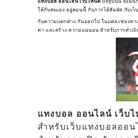
แทงบอล ออนไลน์ เว็บไหนดี
ปัจจุบันนี้ ยังมี
ให้กับตนเอง อยู่ตอนนี้ กับการได้สัมผัส กับเ
กับความแตกต่าง กันออกไป ในแต่ละช่องทาง แล
ค่า และสร้าง ความแน่นอน สำหรับการทำเงิน
แทงบอล ออนไลน์ เว็บไ
สำหรับเว็บแทงบอลออนไล