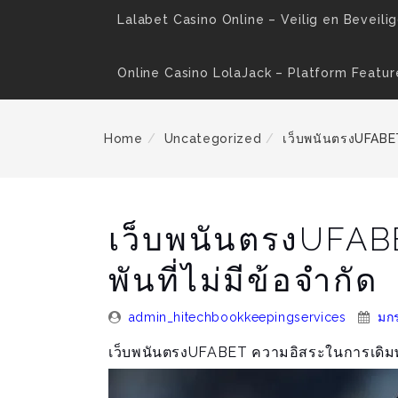
Lalabet Casino Online – Veilig en Beveil
Online Casino LolaJack – Platform Featur
Home
Uncategorized
เว็บพนันตรงUFABET 
เว็บพนันตรงUFAB
พันที่ไม่มีข้อจำกัด
Posted
Pos
admin_hitechbookkeepingservices
มก
By:
On:
เว็บพนันตรงUFABET ความอิสระในการเดิมพัน