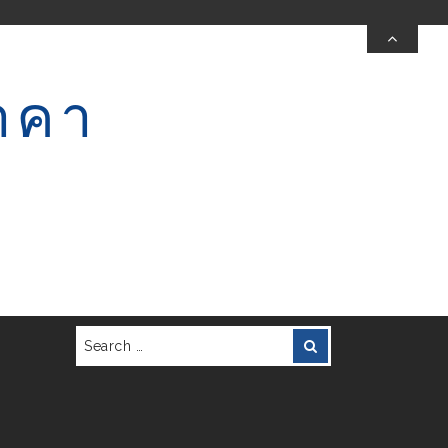
บาคา
Search
Search
for: