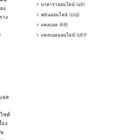
บาคาร่าออนไลน์
(46)
มอง
พนันออนไลน์
(109)
บทาง
แทงบอล
(66)
ร
แทงบอลออนไลน์
(187)
าบอล
บไซต์
ื่อง
ัน