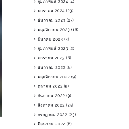
กุมภาพันธ์ 2024
(4)
มกราคม 2024
(23)
ธันวาคม 2023
(27)
พฤศจิกายน 2023
(16)
มีนาคม 2023
(3)
กุมภาพันธ์ 2023
(2)
มกราคม 2023
(8)
ธันวาคม 2022
(8)
พฤศจิกายน 2022
(9)
ตุลาคม 2022
(9)
กันยายน 2022
(9)
สิงหาคม 2022
(25)
กรกฎาคม 2022
(23)
มิถุนายน 2022
(6)