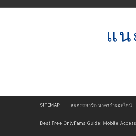
Skip
To
Content
แนะ
SITEMAP
สมัครสมาชิก บาคาร่าออนไลน์
Best Free OnlyFams Guide: Mobile Access