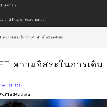
igd Gamen
es and Player Experience
ความอิสระในการเดิมพันที่ไม่มีข้อจำกัด
ET ความอิสระในการเดิม
ted
ราคม 21, 2024
ที่ไม่มีข้อจำกัด