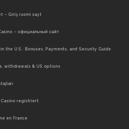
 – Giriş rəsmi sayt
 Casino – официальный сайт
n the U.S.: Bonuses, Payments, and Security Guide
s, withdrawals & US options
tajları
Casino registriert
igne en France