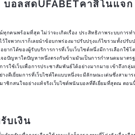
T
บอลสดUFABETคาสิโนแจก
์ทุกคนพร้อมที่สุด ไม่ว่าจะเกิดเรื่อง ประสิทธิภาพระบบการท
ว้ใจพวกเราก็เลยนำข้อบกพร่องมาปรับปรุงแก้ไขรวมทั้งปรับป
ากได้ของผู้รับบริการการที่เว็บเว็บไซต์หนึ่งมีการเลือกใช้โ
ำลังเจอปัญหาใดปัญหาหนึ่งตรงกันข้ามมันเป็นการกำหนดมมาตร
ใช้เว็บเพื่อการประชาสัมพันธ์ได้อย่างมากมาย เข้าถึงกลุ่มผู
่างดีเยี่ยมการที่เว็บไซต์ใดแบบหนึ่งจะมีลักษณะเด่นซึ่งสามาร
สมาชิกสนใจอย่างแท้จริงเว็บไซต์พนันบอลที่ดีเยี่ยมที่สุดณ ตอนนี
ับเงิน