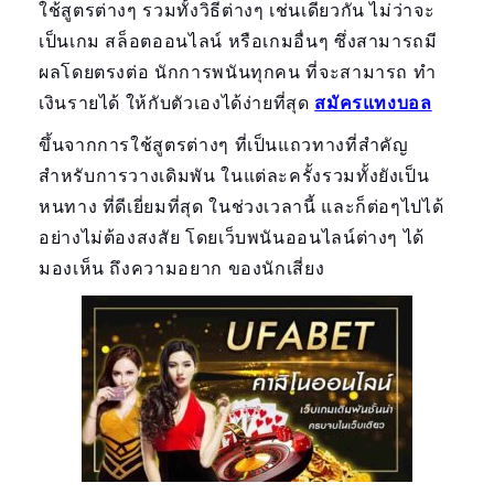
ใช้สูตรต่างๆ รวมทั้งวิธีต่างๆ เช่นเดียวกัน ไม่ว่าจะ
เป็นเกม สล็อตออนไลน์ หรือเกมอื่นๆ ซึ่งสามารถมี
ผลโดยตรงต่อ นักการพนันทุกคน ที่จะสามารถ ทำ
เงินรายได้ ให้กับตัวเองได้ง่ายที่สุด
สมัครแทงบอล
ขึ้นจากการใช้สูตรต่างๆ ที่เป็นแถวทางที่สำคัญ
สำหรับการวางเดิมพัน ในแต่ละครั้งรวมทั้งยังเป็น
หนทาง ที่ดีเยี่ยมที่สุด ในช่วงเวลานี้ และก็ต่อๆไปได้
อย่างไม่ต้องสงสัย โดยเว็บพนันออนไลน์ต่างๆ ได้
มองเห็น ถึงความอยาก ของนักเสี่ยง