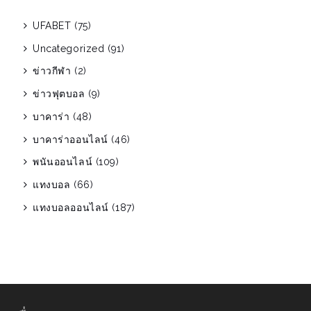
UFABET
(75)
Uncategorized
(91)
ข่าวกีฬา
(2)
ข่าวฟุตบอล
(9)
บาคาร่า
(48)
บาคาร่าออนไลน์
(46)
พนันออนไลน์
(109)
แทงบอล
(66)
แทงบอลออนไลน์
(187)