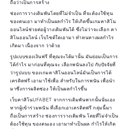
ถือว่าเป็นการสร้าง
ช่องการวางเดิมพันโดยที่ไม่จำเป็น ที่จะต้องใช้ทุน
ของตนเอา มาทำเป็นผลกำไร ให้เกิดขึ้นเกมคาสิโน
ออนไลน์ช่วยต่อผู้วางเดิมพันได้ ซึ่งไม่ว่าจะเลือก คา
สิโนออนไลน์ เว็บไซต์ใดเอามา ทำหนทางผลกำไร
เกิดมา เนื่องจาก ว่าด้วย
รูปแบบของเงินฟรี ที่คุณจะได้มานั้น มันย่อมเป็นการ
ได้กำไร มาก่อนที่คุณจะ เลือกพนันลงไป กับปัจจัยที่
ว่ารูปแบบ ของเกมคาสิโนออนไลน์มันเป็นการได้
เครดิตฟรี เอามาใช้เพื่อ สำหรับในการพนัน เพื่อนำ
มาซึ่งการผลิตช่อง ให้เป็นผลกำไรขึ้น
เว็บคาสิโนUFABET จากการเดิมพันพวกนั้นนั่นเอง
หากผู้เข้าร่วมพนัน ที่เลือกเอาเครดิตฟรี กลุ่มนี้มา
ถือเป็นการสร้าง ช่องการวางเดิมพัน โดยที่ไม่จำเป็น
ต้องใช้ทุน ของตนเอง เอามาทำเป็นผล กำไรให้เกิด