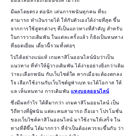
ออนไลน์หรือเกมอื่นซึ่งสามารถ
มีผลโดยตรง ต่อนัก เล่นการพนันทุกคน ที่จะ
สามารถ ทำเงินรายได้ ให้กับตัวเองได้ง่ายที่สุด ขึ้น
จากการใช้สูตรต่างๆ ที่เป็นแถวทางที่สำคัญ สำหรับ
ในการวางเดิมพัน ในแต่ละครั้งแล้ว ก็ยังเป็นหนทาง
ที่ยอดเยี่ยม เดี๋ยวนี้รวมทั้งต่อๆ
ไปได้อย่างแน่แท้ เกมคาสิโนออนไลน์นับว่าเป็น
แนวทาง ที่ทำให้ผู้วางเดิมพัน ได้ง่ายอย่างยิ่งกว่าเดิม
ว่าจะเลือกพนัน กับเว็บไซต์ใด หากเมื่อจะต้องตกลง
ใจ เลือกใช้งานกับเว็บไซต์ยูฟ่าเบท จะได้โอกาส ให้
แล เห็นหนทาง การเดิมพัน
แทงบอลออนไลน์
ซึ่งมีผลกำไร ได้ดีมากว่า เกมคาสิโนออนไลน์ เป็น
วิถีทางที่ผู้พนัน แต่ละคนสามารถ ถือเอา โปรโมชั่น
ของเว็บไซต์คาสิโนออนไลน์ มาใช้งานให้เสร็จ ใน
ทางที่ดีขึ้น ได้มากกว่า ที่จำเป็นต้องควรจะขึ้นกับ ว่า