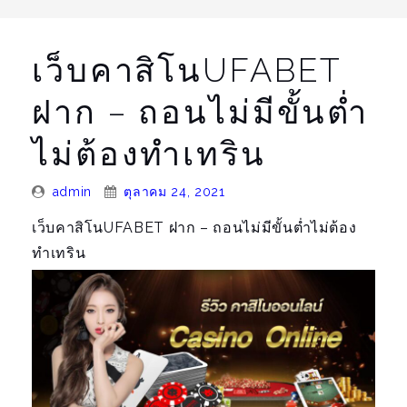
e
n
a
เว็บคาสิโนUFABET
v
ฝาก – ถอนไม่มีขั้นต่ำ
i
g
ไม่ต้องทำเทริน
a
t
Posted
Posted
admin
ตุลาคม 24, 2021
i
By:
On:
เว็บคาสิโนUFABET ฝาก – ถอนไม่มีขั้นต่ำไม่ต้อง
o
ทำเทริน
n