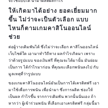
จะใช้แบบใด นำมาผลิตผลกำไร
ให้เกิดมาได้อย่าง ยอดเยี่ยมมาก
ขึ้น ไม่ว่าจะเป็นตัวเลือก แบบ
ไหนก็ตามเกมคาสิโนออนไลน์
ช่วย
ต่อผู้วางเดิมพันได้ ซึ่งไม่ว่าจะเลือก คาสิโนออนไลน์
เว็บไซต์ใด เอามาทำวิถีทาง ผลกำไรเกิดมา เพราะ
ว่าด้วยรูปแบบ ของเงินฟรี ที่คุณจะได้มานั้น มันย่อม
เป็นการ ได้กำไรมาก่อน ที่คุณจะเลือกพนันลงไป กับ
มูลเหตุที่ว่ารูปแบบ
ของเกมคาสิโนออนไลน์มันเป็นการได้เครดิตฟรี เอา
มาใช้เพื่อการพนัน เพื่อนำมา ซึ่งการผลิต ช่องให้
เป็นผล กำไรขึ้น จากการเดิมพัน พวกนั้นนั่นเอง ถ้า
หากว่า ผู้เข้าร่วมพนัน ที่เลือกเอาเครดิตฟรี กลุ่มนี้มา