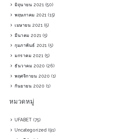
มิถุนายน 2021
(50)
พฤษภาคม 2021
(15)
เมษายน 2021
(5)
มีนาคม 2021
(5)
กุมภาพันธ์ 2021
(5)
มกราคม 2021
(5)
ธันวาคม 2020
(26)
พฤศจิกายน 2020
(1)
กันยายน 2020
(1)
หมวดหมู่
UFABET
(75)
Uncategorized
(91)