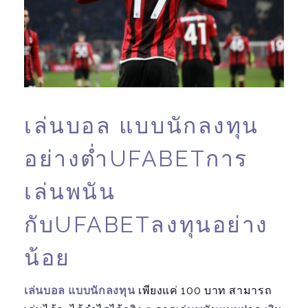
เล่นบอล แบบนักลงทุน
อย่างต่ำ
UFABETการ
เล่นพนัน
กับUFABETลงทุนอย่าง
น้อย
เล่นบอล แบบนักลงทุน
เพียงแค่ 100 บาท สามารถ