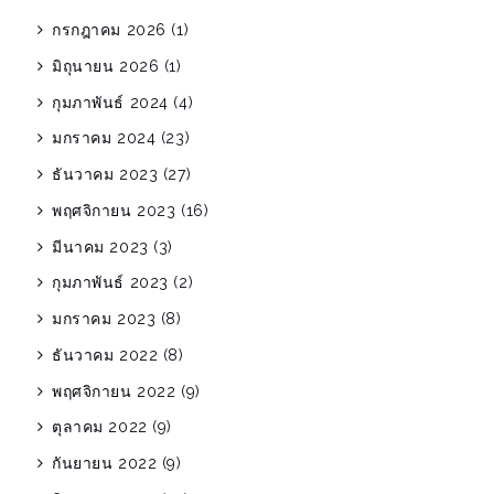
กรกฎาคม 2026
(1)
มิถุนายน 2026
(1)
กุมภาพันธ์ 2024
(4)
มกราคม 2024
(23)
ธันวาคม 2023
(27)
พฤศจิกายน 2023
(16)
มีนาคม 2023
(3)
กุมภาพันธ์ 2023
(2)
มกราคม 2023
(8)
ธันวาคม 2022
(8)
พฤศจิกายน 2022
(9)
ตุลาคม 2022
(9)
กันยายน 2022
(9)