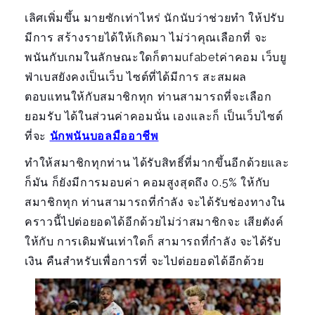
เลิศเพิ่มขึ้น มายซักเท่าไหร่ นักนับว่าช่วยทำ ให้ปรับ
มีการ สร้างรายได้ให้เกิดมา ไม่ว่าคุณเลือกที่ จะ
พนันกับเกมในลักษณะใดก็ตามufabetค่าคอม เว็บยู
ฟ่าเบสยังคงเป็นเว็บ ไซต์ที่ได้มีการ สะสมผล
ตอบแทนให้กับสมาชิกทุก ท่านสามารถที่จะเลือก
ยอมรับ ได้ในส่วนค่าคอมนั่น เองและก็ เป็นเว็บไซต์
ที่จะ
นักพนันบอลมืออาชีพ
ทำให้สมาชิกทุกท่าน ได้รับสิทธิ์ที่มากขึ้นอีกด้วยและ
ก็มัน ก็ยังมีการมอบค่า คอมสูงสุดถึง 0.5% ให้กับ
สมาชิกทุก ท่านสามารถที่กำลัง จะได้รับช่องทางใน
คราวนี้ไปต่อยอดได้อีกด้วยไม่ว่าสมาชิกจะ เสียตังค์
ให้กับ การเดิมพันเท่าใดก็ สามารถที่กำลัง จะได้รับ
เงิน คืนสำหรับเพื่อการที่ จะไปต่อยอดได้อีกด้วย