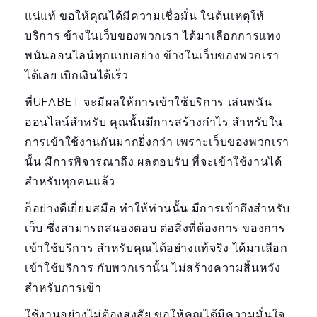
แน่แท้ ขอให้คุณได้มีความเชื่อมั่น ในต้นเหตุให้
บริการ ข้างในเว็บของพวกเรา ได้มาเลือกการแทง
พนันออนไลน์ทุกแบบอย่าง ข้างในเว็บของพวกเรา
ได้เลย เบิกเงินได้เร็ว
ที่UFABET จะมีผลให้การเข้าใช้บริการ เล่นพนัน
ออนไลน์สำหรับ คุณนั้นมีการสร้างกำไร สำหรับใน
การเข้าใช้งานกันมากยิ่งกว่า เพราะเว็บของพวกเรา
นั้น มีการพิจารณาถึง ผลตอบรับ ที่จะเข้าใช้งานได้
สำหรับทุกคนแล้ว
ก็อย่างดีเยี่ยมสมือ ทำให้ท่านนั้น มีการเข้าถึงสำหรับ
เว็บ ซึ่งสามารถสนองตอบ ต่อสิ่งที่ต้องการ ของการ
เข้าใช้บริการ สำหรับคุณได้อย่างแท้จริง ได้มาเลือก
เข้าใช้บริการ กับพวกเรานั้น ไม่สร้างความสิ้นหวัง
สำหรับการเข้า
ใช้งานอย่างไม่ต้องสงสัย ขอให้คุณได้มีความมั่นใจ