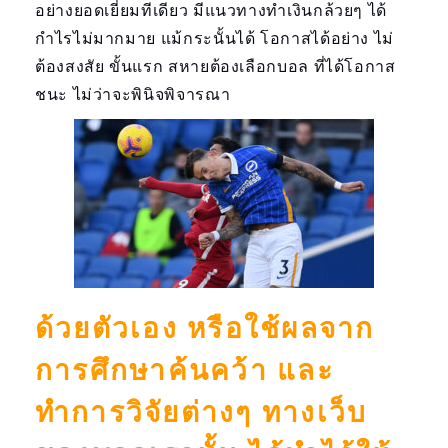
อย่างยอดเยี่ยมทีเดียว มีแนวทางทำเงินกล้วยๆ ได้
กำไรไม่มากมาย แม้กระนั้นได้ โอกาสได้อย่าง ไม่
ต้องสงสัย ขั้นแรก สหายต้องเลือกบอล ที่ได้โอกาส
ชนะ ไม่ว่าจะพินิจพิจารณา
ด้วยตัวเอง หรือใช้ผลจาก
การศึกษาค้นคว้า และ
ทำการวิจัยต่างๆ ทางเว็บ