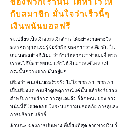
ของพวกเรานั้น ได้ทำไว้ให้
กับสมาชิก มั่นใจว่าเร็วนี้ๆ
เงินพนันบอลฟรี
จะเปลี่ยนเป็นเงินแสนเงินล้าน ได้อย่างง่ายดายใน
อนาคต ทุกคนจะรู้ข้อจำกัด ของการวางเดิมพัน ใน
เกมบอลอย่างดีเยี่ยม ว่าถ้าเกิดพวกเราทำแบบงี้ พวก
เราจะได้โอกาสชนะ แล้วได้เงินมากแค่ไหน แม้
กระนั้นความยาก มันอยู่แค่
เพียงว่า คนเล่นบอลตัวจริง ไม่ใช่พวกเรา พวกเรา
เป็นเพียงแค่ คนเฝ้าดูเหตุการณ์แค่นั้น แล้วยังรับรอง
สำหรับการบริการ การดูแลแล้ว ก็ลักษณะของ การ
พนันที่ดีโดยตลอด ในระบบความปลอดภัย การดูและ
การบริการ แล้วก็
ลักษณะ ของการเดินทาง ที่เยี่ยมที่สุด จากทางเว็บ ก็