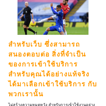
สำหรับเว็บ ซึ่งสามารถ
สนองตอบต่อ สิ่งที่จำเป็น
ของการเข้าใช้บริการ
สำหรับคุณได้อย่างแท้จริง
ได้มาเลือกเข้าใช้บริการ กับ
พวกเรานั้น
ไม่สร้างความหมดหวัง สำหรับการเข้าใช้งานอย่าง