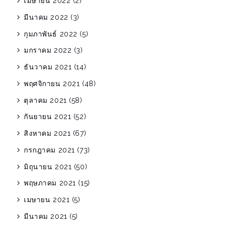
เมษายน 2022
(2)
มีนาคม 2022
(3)
กุมภาพันธ์ 2022
(5)
มกราคม 2022
(3)
ธันวาคม 2021
(14)
พฤศจิกายน 2021
(48)
ตุลาคม 2021
(58)
กันยายน 2021
(52)
สิงหาคม 2021
(67)
กรกฎาคม 2021
(73)
มิถุนายน 2021
(50)
พฤษภาคม 2021
(15)
เมษายน 2021
(5)
มีนาคม 2021
(5)