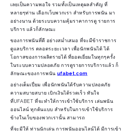
เลยเป็นความพอใจ รวมทั้งเป็นเหตุผลสำคัญ ที่
หลายๆท่าน เลือกเว็บพวกเรา สำหรับการพนัน มา
อย่างนาน ด้วยระบบความคุ้มราคาการดู รายการ
บริการ แล้วก็ลักษณะ
ของการพนันที่ดี อย่างสม่ำเสมอ ที่จะมีข้าราชการ
ดูแลบริการ ตลอดระยะเวลา เพื่อนักพนันได้ ได้
โอกาสของการผลิตรายได้ ที่ยอดเยี่ยมในทุกๆครั้ง
ในระบบความปลอดภัย การดูรายการบริการแล้ว ก็
ลักษณะของการพนัน
ufabet.com
อย่างเต็มเปี่ยม เพื่อนักพนันได้รับความปลอดภัย
ความสบายสบาย เบิกเงินได้รวดเร็ว ทันใจ
ที่UFABET ที่จะทำให้การเข้าใช้บริการ เล่นพนัน
ออนไลน์ ทุกต้นแบบ สำหรับในการเข้าใช้บริการ
ข้างในเว็บของพวกเรานั้น สามารถ
ที่จะมีให้ ท่านนักเล่น การพนันออนไลน์ได้ มีการเข้า