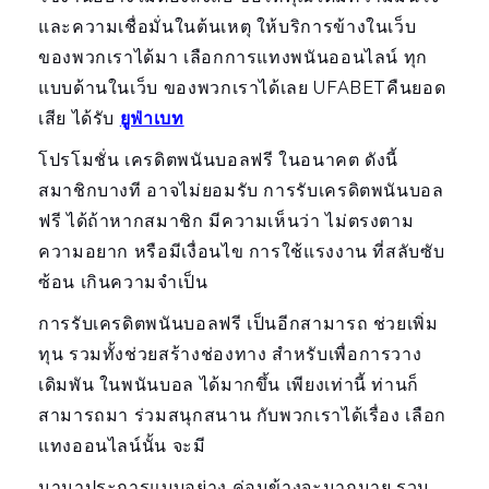
และความเชื่อมั่นในต้นเหตุ ให้บริการข้างในเว็บ
ของพวกเราได้มา เลือกการแทงพนันออนไลน์ ทุก
แบบด้านในเว็บ ของพวกเราได้เลย UFABETคืนยอด
เสีย ได้รับ
ยูฟ่าเบท
โปรโมชั่น เครดิตพนันบอลฟรี ในอนาคต ดังนี้
สมาชิกบางที อาจไม่ยอมรับ การรับเครดิตพนันบอล
ฟรี ได้ถ้าหากสมาชิก มีความเห็นว่า ไม่ตรงตาม
ความอยาก หรือมีเงื่อนไข การใช้แรงงาน ที่สลับซับ
ซ้อน เกินความจำเป็น
การรับเครดิตพนันบอลฟรี เป็นอีกสามารถ ช่วยเพิ่ม
ทุน รวมทั้งช่วยสร้างช่องทาง สำหรับเพื่อการวาง
เดิมพัน ในพนันบอล ได้มากขึ้น เพียงเท่านี้ ท่านก็
สามารถมา ร่วมสนุกสนาน กับพวกเราได้เรื่อง เลือก
แทงออนไลน์นั้น จะมี
นานาประการแบบอย่าง ค่อนข้างจะมากมาย รวม