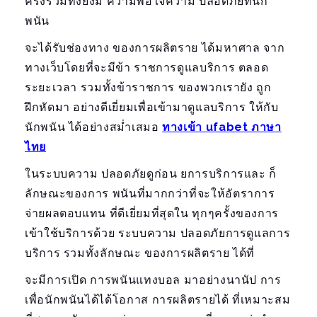
ครั้งรวมทั้งยังมี ความพอใจความ ปลอดภัยที่นัก
พนัน
จะได้รับช่องทาง ของการผลิตราย ได้มหาศาล จาก
ทางเว็บโดยที่จะมีข้า ราชการดูแลบริการ ตลอด
ระยะเวลา รวมทั้งข้าราชการ ของพวกเรายัง ถูก
ฝึกหัดมา อย่างดีเยี่ยมเพื่อเข้ามาดูแลบริการ ให้กับ
นักพนัน ได้อย่างสม่ำเสมอ
ทางเข้า ufabet ภาษา
ไทย
ในระบบความ ปลอดภัยดูก่อน ยการบริการและ ก็
ลักษณะของการ พนันที่มากกว่าที่จะให้อัตราการ
จ่ายผลตอบแทน ที่ดีเยี่ยมที่สุดใน ทุกๆครั้งของการ
เข้าใช้บริการด้วย ระบบความ ปลอดภัยการดูแลการ
บริการ รวมทั้งลักษณะ ของการผลิตราย ได้ที่
จะมีการเปิด การพนันแทงบอล มาอย่างนานัป การ
เพื่อนักพนันได้ได้โอกาส การผลิตรายได้ ที่เหมาะสม