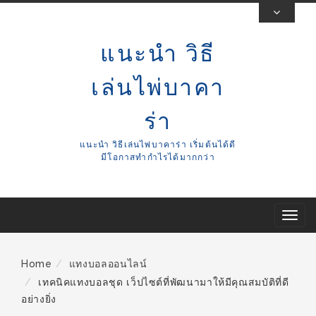
Skip
To
แนะนำ วิธี
Content
เล่นไพ่บาคา
ร่า
แนะนำ วิธีเล่นไพ่บาคาร่า เริ่มต้นได้ดี
มีโอกาสทำกำไรได้มากกว่า
T
o
g
Home
แทงบอลออนไลน์
g
เทคนิคแทงบอลชุด เว็ปไซต์ที่พัฒนามาให้มีคุณสมบัติที่ดี
l
อย่างยิ่ง