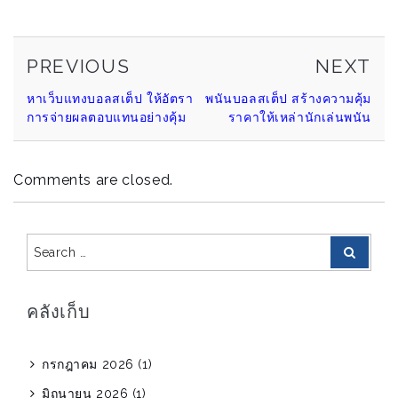
PREVIOUS
NE
Continue
PREVIOUS
NEXT
POST
PO
หาเว็บแทงบอลสเต็ป ให้อัตรา
พนันบอลสเต็ป สร้างความคุ้ม
Reading
การจ่ายผลตอบแทนอย่างคุ้ม
ราคาให้เหล่านักเล่นพนัน
Comments are closed.
Search
Search
for:
คลังเก็บ
กรกฎาคม 2026
(1)
มิถุนายน 2026
(1)