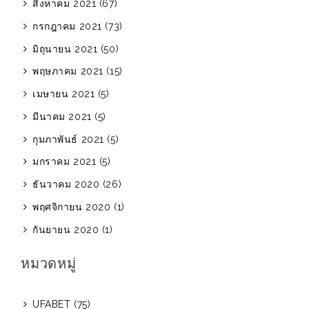
สิงหาคม 2021
(67)
กรกฎาคม 2021
(73)
มิถุนายน 2021
(50)
พฤษภาคม 2021
(15)
เมษายน 2021
(5)
มีนาคม 2021
(5)
กุมภาพันธ์ 2021
(5)
มกราคม 2021
(5)
ธันวาคม 2020
(26)
พฤศจิกายน 2020
(1)
กันยายน 2020
(1)
หมวดหมู่
UFABET
(75)