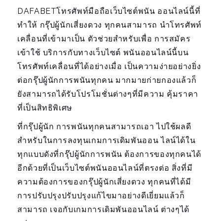
DAFABETโทรศัพท์มือถือเว็บไซต์พนัน ออนไลน์นี้ที่
ทำให้ กรุ๊ปผู้นักเสี่ยงดวง ทุกคนสามารถ นำโทรศัพท์
เคลื่อนที่เข้ามาเป็น ตัวช่วยสำหรับเพื่อ การสมัคร
เข้าใช้ บริการกับทางเว็บไซต์ พนันออนไลน์นี้บน
โทรศัพท์เคลื่อนที่ได้อย่างเมื่อ เป็นความง่ายอย่างยิ่ง
ต่อกรุ๊ปผู้นักการพนันทุกคน มากมายก่ายกองแล้วก็
ยังสามารถได้รับโปรโมชั่นต่างๆที่มีความ คุ้มราคา
ที่เป็นสิทธิพิเศษ
ที่กรุ๊ปผู้นัก การพนันทุกคนสามารถเอา ไปใช้ผลดี
สำหรับในการลงทุนเกมการเดิมพันออน ไลน์ได้ใน
ทุกแบบดังที่กรุ๊ปผู้นักการพนัน ต้องการของทุกคนได้
อีกด้วยที่เป็นเว็บไซต์พนันออนไลน์ที่ตรงต่อ สิ่งที่มี
ความต้องการของกรุ๊ปผู้นักเสี่ยงดวง ทุกคนที่ได้มี
การปรับปรุงปรับปรุงแก้ไขมาอย่างดีเยี่ยมแล้วก็
สามารถ เจอกับเกมการเดิมพันออนไลน์ ต่างๆได้