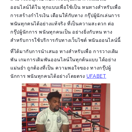
ออนไลน์ได้ใน ทุกแบบเพื่อใช้เป็น หนทางสำหรับเพื่อ
การสร้างกำไรเงิน เดือนให้กับทาง กรุ๊ปผู้นักเล่นการ
พนันทุกคนได้อย่างแท้จริง ที่เป็นความสะดวก ต่อ
กรุ๊ปผู้นักการ พนันทุกคนเป็น อย่างยิ่งกับหน ทาง
สำหรับการใช้บริการกับทางเว็บไซต์ พนันออนไลน์นี้
ที่ได้มากับการนำเสนอ ทางสำหรับเพื่อ การวางเดิม
พัน เกมการเดิมพันออนไลน์ในทุกต้นแบบ ได้อย่าง
แม่นยำ ถูกต้องที่เป็น ความพอใจของ ทางกรุ๊ปผู้
นักการ พนันทุกคนได้อย่างโดยตรง
UFABET