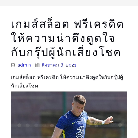
e
n
a
เกมส์สล็อต ฟรีเครดิต
v
ให้ความน่าดึงดูดใจ
i
g
กับกรุ๊ปผู้นักเสี่ยงโชค
a
t
Posted
Posted
admin
สิงหาคม 8, 2021
i
By:
On:
เกมส์สล็อต ฟรีเครดิต ให้ความน่าดึงดูดใจกับกรุ๊ปผู้
o
นักเสี่ยงโชค
n