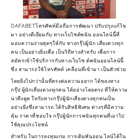
DAFABETโทรศัพท์มือถือการพัฒนา ปรับปรุงแก้ไข
มา อย่างดีเยี่ยมกับ ทางเว็บไซต์พนัน ออนไลน์นี้ที่
มอบความง่ายสุดๆให้กับ ทางกรุ๊ปผู้นัก เสี่ยงดวงทุก
คน เป็นอย่างยิ่งเพื่อ เป็นวิถีทางสำหรับ เพื่อการ
สมัครเข้าใช้บริการกับทางเว็บไซ ต์พนันออนไลน์นี้
ซึ่ง สามารถใช้โทรศัพท์ เคลื่อนที่เข้ามา เป็นตัวช่วย
โดยยิ่งไปกว่านั้นที่ตรงต่อความอยาก ได้ของทาง
กรุ๊ป ผู้นักเสี่ยงดวงทุกคน ได้อย่างโดยตรง ที่ให้ความ
น่าดึงดูด ใจกับทางกรุ๊ปผู้นักเสี่ยงดวงทุกคนเป็น
อย่างยิ่งซึ่งสามารถ ได้รับสิทธิพิเศษ ต่างๆที่มีความ
คุ้ม ราคาที่ชอบใจ กรุ๊ปผู้นักการพนันทุกคนที่เอาไป
ใช้คุณประโยชน์
สำหรับ ในการลงทุนเกม การเดิมพันออน ไลน์ได้ใน