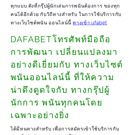
ทุกแบบ ดังที่กรุ๊ปผู้นักเล่นการพนันต้องการ ของทุก
คนได้อีกด้วย กับวิถีทางสำหรับ ในการใช้บริการกับ
ทางเว็บไซต์พนัน ออนไลน์นี้
ทางเข้า ufabet
DAFABETโทรศัพท์มือถือ
การพัฒนา เปลี่ยนแปลงมา
อย่างดีเยี่ยมกับ ทางเว็บไซต์
พนันออนไลน์นี้ ที่ให้ความ
น่าดึงดูดใจกับ ทางกรุ๊ปผู้
นักการ พนันทุกคนโดย
เฉพาะอย่างยิ่ง
ได้มีหนทางสำหรับ เพื่อการสมัครเข้าใช้บริการกับ