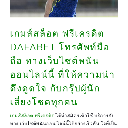
เกมส์สล็อต ฟรีเครดิต
DAFABET โทรศัพท์มือ
ถือ ทางเว็บไซต์พนัน
ออนไลน์นี้ ที่ให้ความน่า
ดึงดูดใจ กับกรุ๊ปผู้นัก
เสี่ยงโชคทุกคน
เกมส์สล็อต ฟรีเครดิต
ได้ทำสมัครเข้าใช้ บริการกับ
ทาง เว็บไซต์พนันออน ไลน์นี้ได้อย่างเร็วทัน ใจที่เป็น