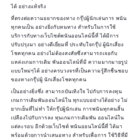
ได้ อย่างแท้จริง
ที่ตรงต่อความอยากของทาง กรุ๊ปผู้นักเล่นการ พนัน
ทุกคนเป็น อย่างยิ่งกับหนทาง สำหรับในการใช้
บริการกับทางเว็บไซต์พนันออนไลน์นี้ที่ ได้มีการ
ปรับปรุงมา อย่างดีเยี่ยมที่ ประทับใจกรุ๊ป ผู้นักเสี่ยง
โชคทุกคน อย่างไม่ต้องสงสัยซึ่งสามารถเจอกับ
แหล่งเกมการเดิม พันออนไลน์ที่มี ความมากมายรูป
แบบใหม่ๆได้ อย่างครบวงจรที่เป็นความรู้สึกชื่นชอบ
ของทางกรุ๊ปผู้ นักเสี่ยงโชคทุกคน
เป็นอย่างยิ่งซึ่ง สามารถบันเทิงใจ ไปกับการลงทุน
เกมการเดิมพันออนไลน์ใน ทุกแบบอย่างได้อย่าง ไม่
ยากเย็นที่ไม่ทำ ให้กรุ๊ปผู้นักเล่น การพนันทุกคนสิ้น
เปลืองไปกับการลง ทุนเกมการเดิมพัน ออนไลน์ใน
แต่ละรอบ อีกด้วยเว็บไซต์ พนันออนไลน์นี้ที่ ได้มา
พร้อมด้วยการนำเสนอทาง สำหรับเพื่อการ ใช้วิธีที่มี