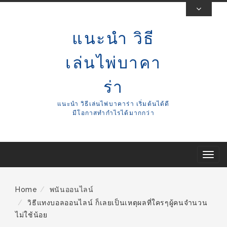
Skip
To
แนะนำ วิธี
Content
เล่นไพ่บาคา
ร่า
แนะนำ วิธีเล่นไพ่บาคาร่า เริ่มต้นได้ดี
มีโอกาสทำกำไรได้มากกว่า
T
o
g
Home
พนันออนไลน์
g
วิธีแทงบอลออนไลน์ ก็เลยเป็นเหตุผลที่ใครๆผู้คนจำนวน
l
ไม่ใช้น้อย