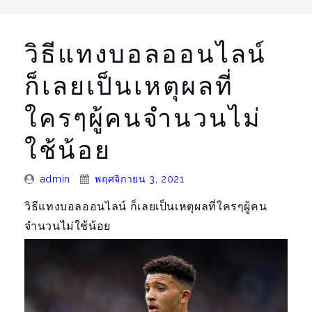
e
n
a
วิธีแทงบอลออนไลน์
v
ก็เลยเป็นเหตุผลที่
i
g
ใครๆผู้คนจำนวนไม่
a
t
ใช้น้อย
i
o
Posted
Posted
admin
พฤศจิกายน 3, 2021
By:
On:
n
วิธีแทงบอลออนไลน์ ก็เลยเป็นเหตุผลที่ใครๆผู้คน
จำนวนไม่ใช้น้อย