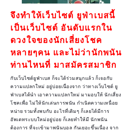
จึงทำให้เว็บไซต์ ยูฟ่าเบสนี้
เป็นเว็บไซต์ อันดับแรกใน
ดวงใจของนักเสี่ยงโชค
หลายๆคน และไม่ว่านักพนัน
ท่านไหนที่ มาสมัครสมาชิก
กับเว็บไซต์ยูฟ่าเบส ก็จะได้ร่วมสนุกแล้ว ก็เจอกับ
ความแปลกใหม่ อยู่บ่อยเนื่องจาก ว่าทางเว็บไซต์ ยู
ฟ่าเบสได้นำ เอาความแปลกใหม่ มามอบให้ นักเสี่ยง
โชคเพื่อ ไม่ให้นักเล่นการพนัน กำเนิดความเหนื่อย
หน่าย รวมทั้งพบกับ อะไรที่เดิมๆ ก็เลยได้มีการ
อัพเดทระบบใหม่อยู่บ่อย ก็เลยทำให้มี นักพนัน
ต้องการ ที่จะเข้ามาพนันบอล กันเยอะขึ้นเนื่อง จาก