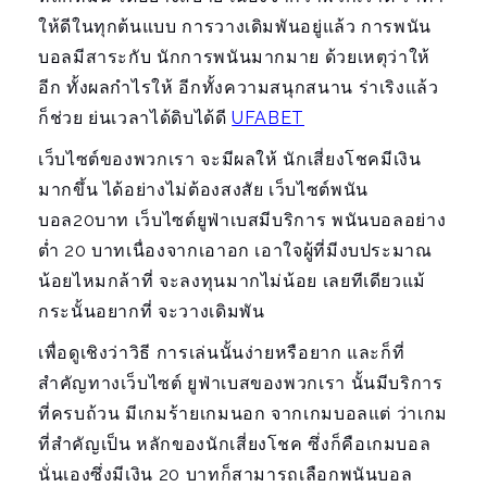
ให้ดีในทุกต้นแบบ การวางเดิมพันอยู่แล้ว การพนัน
บอลมีสาระกับ นักการพนันมากมาย ด้วยเหตุว่าให้
อีก ทั้งผลกำไรให้ อีกทั้งความสนุกสนาน ร่าเริงแล้ว
ก็ช่วย ย่นเวลาได้ดิบได้ดี
UFABET
เว็บไซต์ของพวกเรา จะมีผลให้ นักเสี่ยงโชคมีเงิน
มากขึ้น ได้อย่างไม่ต้องสงสัย เว็บไซต์พนัน
บอล20บาท เว็บไซต์ยูฟ่าเบสมีบริการ พนันบอลอย่าง
ต่ำ 20 บาทเนื่องจากเอาอก เอาใจผู้ที่มีงบประมาณ
น้อยไหมกล้าที่ จะลงทุนมากไม่น้อย เลยทีเดียวแม้
กระนั้นอยากที่ จะวางเดิมพัน
เพื่อดูเชิงว่าวิธี การเล่นนั้นง่ายหรือยาก และก็ที่
สำคัญทางเว็บไซต์ ยูฟ่าเบสของพวกเรา นั้นมีบริการ
ที่ครบถ้วน มีเกมร้ายเกมนอก จากเกมบอลแต่ ว่าเกม
ที่สำคัญเป็น หลักของนักเสี่ยงโชค ซึ่งก็คือเกมบอล
นั่นเองซึ่งมีเงิน 20 บาทก็สามารถเลือกพนันบอล