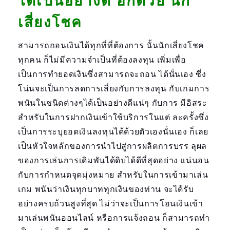
ได้เป็นอย่างดี อีกด้วย นัก
เสี่ยงโชค
สามารถถอนเงินได้ทุกที่ที่ต้องการ นั้นนักเสี่ยงโชค
ทุกคน ก็ไม่มีความจำเป็นที่ต้องลงทุน เพิ่มเพื่อ
เป็นการทำยอดเงินซึ่งสามารถจะถอน ได้นั่นเอง ซึ่ง
โน่นจะเป็นการลดการเสี่ยงกับการลงทุน กับเกมการ
พนันในชนิดต่างๆได้เป็นอย่างดีแน่ๆ กับการ มีอิสระ
สำหรับในการฝากเงินเข้าใช้บริการในแต่ ละครั้งซึ่ง
เป็นการระบุยอดเงินลงทุนได้ด้วยตัวเองนั่นเอง ก็เลย
เป็นหัวใจหลักของการนำไปสู่การผลิตการบรร ลุผล
ของการเล่นการเดิมพันได้ดิบได้ดีที่สุดอย่าง แน่นอน
กับการกำหนดจุดมุ่งหมาย สำหรับในการเข้ามาเล่น
เกม พนันว่าเงินทุกบาททุกเงินของท่าน จะได้รับ
อย่างครบถ้วนสูงที่สุด ไม่ว่าจะเป็นการโอนเงินเข้า
มาเล่นพนันออนไลน์ หรือการแจ้งถอน ก็สามารถทำ