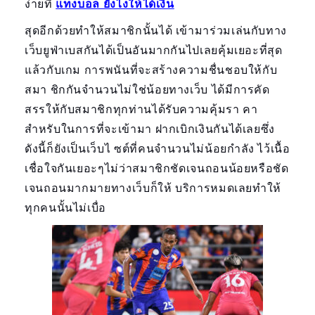
ง่ายที่
แทงบอล ยังไงให้ได้เงิน
สุดอีกด้วยทำให้สมาชิกนั้นได้ เข้ามาร่วมเล่นกับทาง
เว็บยูฟ่าเบสกันได้เป็นอันมากกันไปเลยคุ้มเยอะที่สุด
แล้วกับเกม การพนันที่จะสร้างความชื่นชอบให้กับ
สมา ชิกกันจำนวนไม่ใช่น้อยทางเว็บ ได้มีการคัด
สรรให้กับสมาชิกทุกท่านได้รับความคุ้มรา คา
สำหรับในการที่จะเข้ามา ฝากเบิกเงินกันได้เลยซึ่ง
ดังนี้ก็ยังเป็นเว็บไ ซต์ที่คนจำนวนไม่น้อยกำลัง ไว้เนื้อ
เชื่อใจกันเยอะๆไม่ว่าสมาชิกชัดเจนถอนน้อยหรือชัด
เจนถอนมากมายทางเว็บก็ให้ บริการหมดเลยทำให้
ทุกคนนั้นไม่เบื่อ