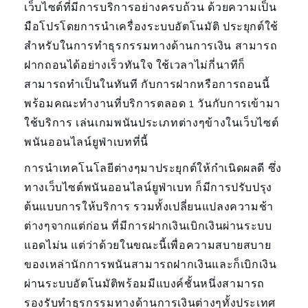
เว็บไซต์ที่มีการบริการอย่างครบถ้วน ด้วยความเป็น
มือโปรโดยการนำเครื่องระบบอัตโนมัติ ประยุกต์ใช้
สำหรับในการทำธุรกรรมทางด้านการเงิน สามารถ
ฝากถอนได้อย่างเร็วทันใจ ใช้เวลาไม่กี่นาทีก็
สามารถทำเป็นในทันที กับการฝากหรือการถอนนี้
พร้อมคณะทำงานที่บริการตลอด 1 วันกับการเข้ามา
ใช้บริการ เล่นเกมพนันประเภทต่างๆข้างในเว็บไซต์
พนันออนไลน์ยูฟ่าเบทที่นี้
การนำเทคโนโลยีต่างๆมาประยุกต์ให้กำเนิดผลดี ซึ่ง
ทางเว็บไซต์พนันออนไลน์ยูฟ่าเบท ก็มีการปรับปรุง
ต้นแบบการให้บริการ รวมทั้งเปลี่ยนแปลงความช้า
ต่างๆจากแต่ก่อน ที่มีการฝากเงินเบิกเงินผ่านระบบ
แอดไม่น แต่ว่าด้วยในขณะนี้เพื่อความสบายสบาย
ของเหล่านักการพนันสามารถฝากเงินและก็เบิกเงิน
ผ่านระบบอัตโนมัติพร้อมมีแบงค์ชั้นหนึ่งสามารถ
รองรับทำธุรกรรมทางด้านการเงินต่างๆทั้งประเทศ