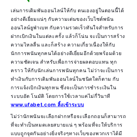
เล่นการเดิมพันออนไลน์ให้กับ ตนเองอยู่ในตอนนี้ได้
อย่างดีเยี่ยมแน่ๆ กับความเด่นของเว็บไซต์พนัน
ออนไลน์ยูฟ่าเบท กับความรวดเร็วทันใจสำหรับการ
ฝากเบิกเงินในแต่ละครั้ง แล้วก็โน่น จะเป็นการสร้าง
ความไหลลื่น และก็สร้าง ความเกี่ยวเนื่องให้กับ
นักการพนันทุกคนได้อย่างดีเยี่ยมอีกด้วยพร้อมด้วย
ความชัดเจน สำหรับเพื่อการจ่ายผลตอบแทน ทุก
คราว ให้กับนักเล่นการพนันทุกคน ไม่ว่าจะเป็นการ
ทำเงินกับการเดิมพันออนไลน์ในชนิดใดก็ตาม กับ
การแจ้งเบิกเงินทุกหน ซึ่งจะเป็นการชำระเงินใน
ระบบอัต โนมัติ โดยการใช้เวลาแค่ไม่กี่วินาที
www.ufabet.com ลิ้งเข้าระบบ
ไม่ว่านักพนันจะเลือกฝากหรือจะเลือกถอนก็สามารถ
ที่จะทำเป็นหมดเลยสบายแน่ ๆ พร้อมที่จะให้บริการ
แบบถูกจุดกันอย่างยิ่งจริงๆทางเว็บของพวกเราได้มี