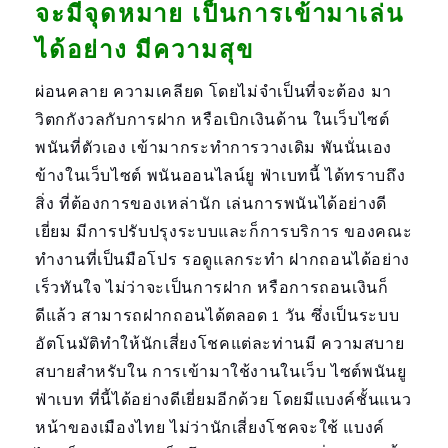
จะมีจุดหมาย เป็นการเข้ามาเล่น
ได้อย่าง มีความสุข
ผ่อนคลาย ความเคลียด โดยไม่จำเป็นที่จะต้อง มา
วิตกกังวลกับการฝาก หรือเบิกเงินด้าน ในเว็บไซต์
พนันที่ตัวเอง เข้ามากระทำการวางเดิม พันนั่นเอง
ข้างในเว็บไซต์ พนันออนไลน์ยู ฟ่าเบทนี้ ได้ทราบถึง
สิ่ง ที่ต้องการของเหล่านัก เล่นการพนันได้อย่างดี
เยี่ยม มีการปรับปรุงระบบและก็การบริการ ของคณะ
ทำงานที่เป็นมือโปร รอดูแลกระทำ ฝากถอนได้อย่าง
เร็วทันใจ ไม่ว่าจะเป็นการฝาก หรือการถอนเงินก็
ดีแล้ว สามารถฝากถอนได้ตลอด 1 วัน ซึ่งเป็นระบบ
อัตโนมัติทำให้นักเสี่ยงโชคแต่ละท่านมี ความสบาย
สบายสำหรับใน การเข้ามาใช้งานในเว็บ ไซต์พนันยู
ฟ่าเบท ที่นี้ได้อย่างดีเยี่ยมอีกด้วย โดยมีแบงค์ชั้นแนว
หน้าของเมืองไทย ไม่ว่านักเสี่ยงโชคจะใช้ แบงค์