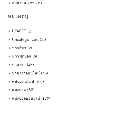
กันยายน 2020
(1)
หมวดหมู่
UFABET
(75)
Uncategorized
(91)
ข่าวกีฬา
(2)
ข่าวฟุตบอล
(9)
บาคาร่า
(48)
บาคาร่าออนไลน์
(46)
พนันออนไลน์
(109)
แทงบอล
(66)
แทงบอลออนไลน์
(187)