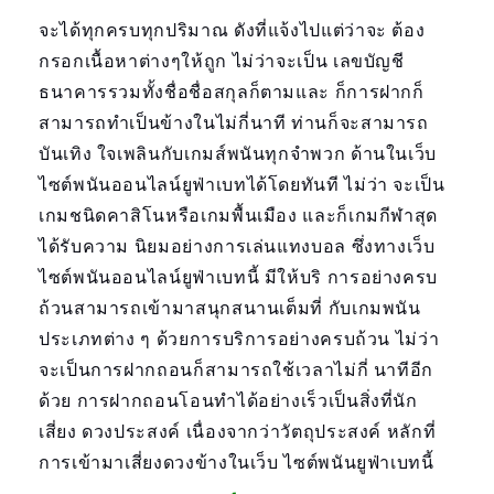
จะได้ทุกครบทุกปริมาณ ดังที่แจ้งไปแต่ว่าจะ ต้อง
กรอกเนื้อหาต่างๆให้ถูก ไม่ว่าจะเป็น เลขบัญชี
ธนาคารรวมทั้งชื่อชื่อสกุลก็ตามและ ก็การฝากก็
สามารถทำเป็นข้างในไม่กี่นาที ท่านก็จะสามารถ
บันเทิง ใจเพลินกับเกมส์พนันทุกจำพวก ด้านในเว็บ
ไซต์พนันออนไลน์ยูฟ่าเบทได้โดยทันที ไม่ว่า จะเป็น
เกมชนิดคาสิโนหรือเกมพื้นเมือง และก็เกมกีฬาสุด
ได้รับความ นิยมอย่างการเล่นแทงบอล ซึ่งทางเว็บ
ไซต์พนันออนไลน์ยูฟ่าเบทนี้ มีให้บริ การอย่างครบ
ถ้วนสามารถเข้ามาสนุกสนานเต็มที่ กับเกมพนัน
ประเภทต่าง ๆ ด้วยการบริการอย่างครบถ้วน ไม่ว่า
จะเป็นการฝากถอนก็สามารถใช้เวลาไม่กี่ นาทีอีก
ด้วย การฝากถอนโอนทำได้อย่างเร็วเป็นสิ่งที่นัก
เสี่ยง ดวงประสงค์ เนื่องจากว่าวัตถุประสงค์ หลักที่
การเข้ามาเสี่ยงดวงข้างในเว็บ ไซต์พนันยูฟ่าเบทนี้