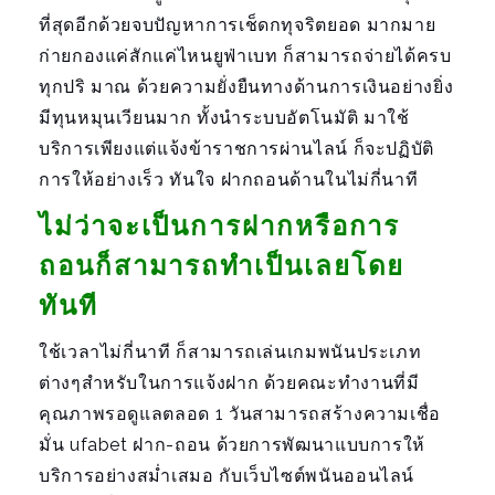
ที่สุดอีกด้วยจบปัญหาการเช็ดกทุจริตยอด มากมาย
ก่ายกองแค่สักแค่ไหนยูฟ่าเบท ก็สามารถจ่ายได้ครบ
ทุกปริ มาณ ด้วยความยั่งยืนทางด้านการเงินอย่างยิ่ง
มีทุนหมุนเวียนมาก ทั้งนำระบบอัตโนมัติ มาใช้
บริการเพียงแต่แจ้งข้าราชการผ่านไลน์ ก็จะปฏิบัติ
การให้อย่างเร็ว ทันใจ ฝากถอนด้านในไม่กี่นาที
ไม่ว่าจะเป็นการฝากหรือการ
ถอนก็สามารถทำเป็นเลยโดย
ทันที
ใช้เวลาไม่กี่นาที ก็สามารถเล่นเกมพนันประเภท
ต่างๆสำหรับในการแจ้งฝาก ด้วยคณะทำงานที่มี
คุณภาพรอดูแลตลอด 1 วันสามารถสร้างความเชื่อ
มั่น ufabet ฝาก-ถอน ด้วยการพัฒนาแบบการให้
บริการอย่างสม่ำเสมอ กับเว็บไซต์พนันออนไลน์