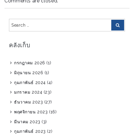
Comments are closed.
Search
Search
for:
คลังเก็บ
กรกฎาคม 2026
(1)
มิถุนายน 2026
(1)
กุมภาพันธ์ 2024
(4)
มกราคม 2024
(23)
ธันวาคม 2023
(27)
พฤศจิกายน 2023
(16)
มีนาคม 2023
(3)
กุมภาพันธ์ 2023
(2)