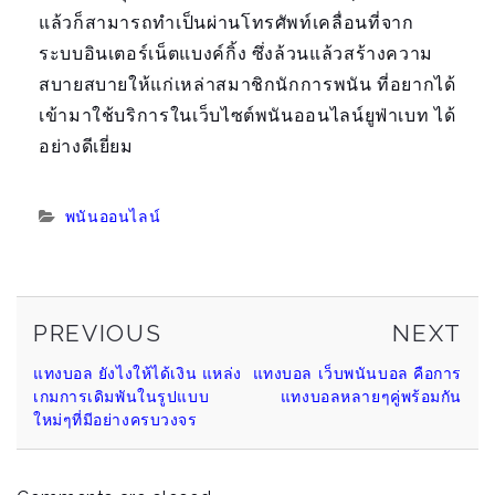
แล้วก็สามารถทำเป็นผ่านโทรศัพท์เคลื่อนที่จาก
ระบบอินเตอร์เน็ตแบงค์กิ้ง ซึ่งล้วนแล้วสร้างความ
สบายสบายให้แก่เหล่าสมาชิกนักการพนัน ที่อยากได้
เข้ามาใช้บริการในเว็บไซต์พนันออนไลน์ยูฟ่าเบท ได้
อย่างดีเยี่ยม
Categories:
พนันออนไลน์
PREVIOUS
NE
Continue
PREVIOUS
NEXT
POST
PO
แทงบอล ยังไงให้ได้เงิน แหล่ง
แทงบอล เว็บพนันบอล คือการ
Reading
เกมการเดิมพันในรูปแบบ
แทงบอลหลายๆคู่พร้อมกัน
ใหม่ๆที่มีอย่างครบวงจร