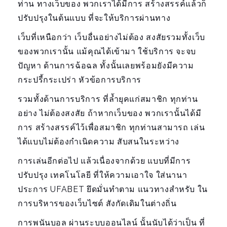
ท่าน ทางเว็บของ พวกเราได้มีการ สร้างสรรค์แล้วก็
ปรับปรุงในต้นแบบ ที่จะให้บริการผ่านทาง
เว็บที่เหนือกว่า เว็บอื่นอย่างไม่ต้อง สงสัยรวมทั้งเว็บ
ของพวกเรานั้น แม้คุณได้เข้ามา ใช้บริการ จะจบ
ปัญหา ด้านการฉ้อฉล ทั้งนั้นเลยพร้อมยังมีความ
กระปรี้กระเปร่า หัวข้อการบริการ
รวมทั้งด้านการบริการ ที่ล้ำยุคแก่สมาชิก ทุกท่าน
อย่าง ไม่ต้องสงสัย ถ้าหากเว็บของ พวกเรานั้นได้มี
การ สร้างสรรค์ไว้เพื่อสมาชิก ทุกท่านสามารถ เล่น
ได้แบบไม่ต้องกำเนิดความ สับสนในระหว่าง
การเล่นอีกต่อไป แล้วเนื่องจากด้วย แบบที่มีการ
ปรับปรุง เทคโนโลยี ที่ให้ความเอาใจ ใส่นานา
ประการ UFABET ยึดมั่นทำตาม แนวทางสำหรับ ใน
การบริหารของเว็บไซต์ สังกัดเดิมในต่างถิ่น
การพนันบอล ผ่านระบบออนไลน์ นั้นนับได้ว่าเป็น ที่