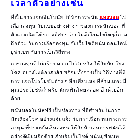
เวลาตัวอย่างเช่น
ที่เป็นการแจกเงินโบนัส ให้นักการพนัน
แทงบอล
ไป
เลือกลงทุน กับแบบอย่างต่าง ๆ ของการพนันบอล ที่
ตัวเองถนัด ได้อย่างอิสระ โดยไม่มีเงื่อนไขใดๆก็ตาม
อีกด้วย กับการเลือกลงทุน กับเว็บไซต์พนัน ออนไลน์
ยูฟ่าเบท กับการเป็นวิถีทาง
การลงทุนที่ไม่สร้าง ความไม่สมหวัง ให้กับนักเสี่ยง
โชค อย่างไม่ต้องสงสัย พร้อมทั้งการเป็น วิถีทางที่มี
การ แจกโปรโมชั่นต่าง ๆ อีกเพียบเลย ที่ล้วนแต่จะมี
คุณประโยชน์สำหรับ นักนพันโดยตลอด อีกด้วยอีก
ด้วย
พนันบอลโบนัสฟรี เป็นช่องทาง ที่ดีสำหรับในการ
นักเสี่ยงโชค อย่างแจ่มแจ้ง กับการเลือก หนทางการ
ลงทุน ที่ประหยัดเงินลงทุน ให้กับนักเล่นการพนันได้
อย่างดีเยี่ยมอีกด้วย สำหรับเว็บไซต์ พนันยูฟ่าเบท