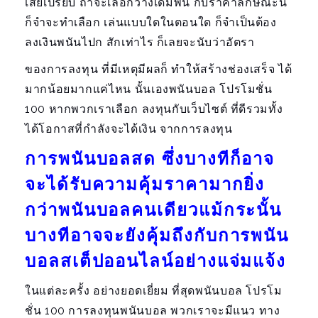
เสียเปรียบ ถ้าจะเลือกวางเดิมพัน กับราคาลักษณะนี้
ก็จำจะทำเลือก เล่นแบบใดในตอนใด ก็จำเป็นต้อง
ลงเงินพนันไปก สักเท่าไร ก็เลยจะนับว่าอัตรา
ของการลงทุน ที่มีเหตุมีผลก็ ทำให้สร้างช่องเสร็จ ได้
มากน้อยมากแค่ไหน นั้นเองพนันบอล โปรโมชั่น
100 หากพวกเราเลือก ลงทุนกับเว็บไซต์ ที่ดีรวมทั้ง
ได้โอกาสที่กำลังจะได้เงิน จากการลงทุน
การพนันบอลสด ซึ่งบางทีก็อาจ
จะได้รับความคุ้มราคามากยิ่ง
กว่าพนันบอลคนเดียวแม้กระนั้น
บางทีอาจจะยังคุ้มถึงกับการพนัน
บอลสเต็ปออนไลน์อย่างแจ่มแจ้ง
ในแต่ละครั้ง อย่างยอดเยี่ยม ที่สุดพนันบอล โปรโม
ชั่น 100 การลงทุนพนันบอล พวกเราจะมีแนว ทาง