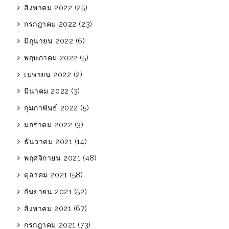
สิงหาคม 2022
(25)
กรกฎาคม 2022
(23)
มิถุนายน 2022
(6)
พฤษภาคม 2022
(5)
เมษายน 2022
(2)
มีนาคม 2022
(3)
กุมภาพันธ์ 2022
(5)
มกราคม 2022
(3)
ธันวาคม 2021
(14)
พฤศจิกายน 2021
(48)
ตุลาคม 2021
(58)
กันยายน 2021
(52)
สิงหาคม 2021
(67)
กรกฎาคม 2021
(73)