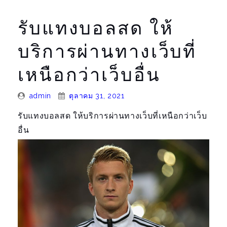
e
n
รับแทงบอลสด ให้
a
v
บริการผ่านทางเว็บที่
i
เหนือกว่าเว็บอื่น
g
a
Posted
Posted
admin
ตุลาคม 31, 2021
t
By:
On:
i
รับแทงบอลสด ให้บริการผ่านทางเว็บที่เหนือกว่าเว็บ
o
อื่น
n