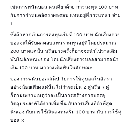
เช่นการพนันบอล คนเดียวด้วย การลงทุน 100 บาท
กับการกำหนดอัตราผลตอบ แทนอยู่ที่การแทง 1 จ่าย
1
ซึ่งถ้าหากเป็นการลงทุนเริ่มที่ 100 บาท นักเสี่ยงดวง
บอลจะได้รับผลตอบแทนรวมทุนอยู่ที่โดยประมาณ
200 บาทแค่นั้น หรือบางครั้งก็อาจจะนำไปวางเดิม
พันในลักษณะของ โดยนักเสี่ยงดวงบอลสามารถนำ
เงิน 100 บาท มาวางเดิมพันในลักษณะ
ของการพนันบอลสเต็ป กับการใช้คู่บอลในอัตรา
อย่างน้อยเพียงแค่นั้น ไม่ว่าจะเป็น 2 คู่หรือ 3 คู่
ก็ตามเพราะเหตุว่าจะเป็นการสร้างการบรรลุ
วัตถุประสงค์ได้ง่ายเพิ่มขึ้น กับการเสี่ยงที่ต่ำที่สุด
นั่นเอง กับการใช้เงินลงทุนเริ่ม 100 บาท กับการใช้คู่
บอล 3