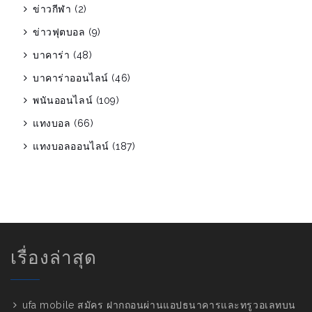
ข่าวกีฬา
(2)
ข่าวฟุตบอล
(9)
บาคาร่า
(48)
บาคาร่าออนไลน์
(46)
พนันออนไลน์
(109)
แทงบอล
(66)
แทงบอลออนไลน์
(187)
เรื่องล่าสุด
ufa mobile สมัคร ฝากถอนผ่านแอปธนาคารและทรูวอเลทบน