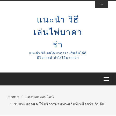
Skip
To
แนะนำ วิธี
Content
เล่นไพ่บาคา
ร่า
แนะนำ วิธีเล่นไพ่บาคาร่า เริ่มต้นได้ดี
มีโอกาสทำกำไรได้มากกว่า
T
o
g
Home
แทงบอลออนไลน์
g
รับแทงบอลสด ให้บริการผ่านทางเว็บที่เหนือกว่าเว็บอื่น
l