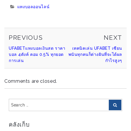
Categories:
แทงบอลออนไลน์
PREVIOUS
NE
Continue
PREVIOUS
NEXT
POST
PO
UFABETแทงบอลเงินสด ราคา
เทคนิคเล่น UFABET เซียน
Reading
บอล 4ตังค์ คอม 0.5% ทุกยอด
พนันทุกคนก็ต่างฝันที่จะได้ผล
การเล่น
กำไรสูงๆ
Comments are closed.
Search
Search
for:
คลังเก็บ