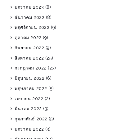
มกราคม 2023
(8)
ธันวาคม 2022
(8)
พฤศจิกายน 2022
(9)
ตุลาคม 2022
(9)
กันยายน 2022
(9)
สิงหาคม 2022
(25)
กรกฎาคม 2022
(23)
มิถุนายน 2022
(6)
พฤษภาคม 2022
(5)
เมษายน 2022
(2)
มีนาคม 2022
(3)
กุมภาพันธ์ 2022
(5)
มกราคม 2022
(3)