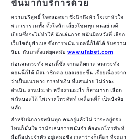
ขึ้นมาก็บริการด้วย
ความบริสุทธิ์ ใจตลอดมา ซึ่งนึกถึงหัว ใจเขาหัวใจ
พวกเรารวมทั้ง ตั้งใจนัก เสี่ยงโชคทุก คนอย่างดี
เยี่ยมซึ่งจะไม่ทำให้ นักเล่นการ พนันผิดหวังที่ เลือก
เว็บไซต์ยูฟ่าเบส ซึ่งการพนัน บอลนี้ก็ได้ได้ รับความ
นิยม กันมาตั้งแต่ยุคสมัย
www.ufabet.com
ก่อนจนกระทั่ง ตอนนี้ซึ่ง จากอดีตกาล จนกระทั่ง
ตอนนี้ก็ได้ มีสมาชิกคอ บอลเยอะขึ้น เรื่อยเนื่องจาก
ว่าเป็นแนวทาง การทำเงิน ที่แสนง่าย ไม่ว่าจะ
ดำเนิน งานประจำ หรืองานอะไร ก็สามารถ เลือก
พนันบอลได้ ไพเราะโทรศัพท์ เคลื่อนที่ก็ เป็นปัจจัย
หลัก
สำหรับนักการพนันทุก คนอยู่แล้วไม่ ว่าจะอยู่ตรง
ไหนก็มั่นใจ ว่านักเล่นการพนันจำ ต้องพกโทรศัพท์
มือถือประจำตัว อยู่เสมอซึ่ง เวลาว่างก็เลือก ที่จะมา