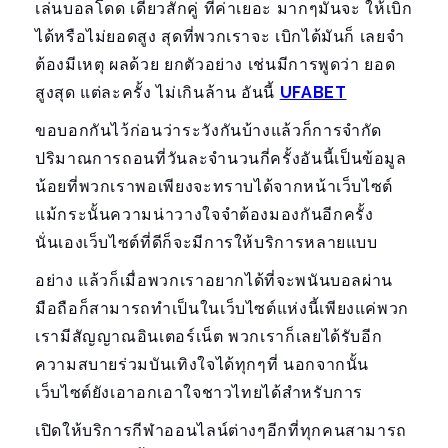
เล่นบอลโดด เดี่ยวสักคู่ ที่ค่าเยอะ มากๆมันจะ ให้เบิก
ได้หรือไม่ยอดสูง สุดที่พวกเราจะ เบิกได้มันก็ เลยจำ
ต้องมีเหตุ ผลด้วย ยกตัวอย่าง เช่นมีการพูดว่า ยอด
สูงสุด แต่ละครั้ง ไม่เกินล้าน อันนี้
UFABET
ขอบอกกันไว้ก่อนว่าระวังกันบ้างแล้วก็การจำกัด
ปริมาณการถอนที่วันละจำนวนกี่ครั้งอันนี้เป็นข้อมูล
น้อยที่พวกเราพอเพียงจะทราบได้จากหน้าเว็บไซต์
แม้กระนั้นความน่าวางใจจำต้องมองกันอีกครั้ง
นั่นเองเว็บไซต์ที่ดีก็จะมีการให้บริการหลายแบบ
อย่าง แล้วก็เมื่อพวกเราอยากได้ที่จะพนันบอลผ่าน
มือถือก็สามารถทำเป็นในเว็บไซต์แห่งนี้เพียงแค่พวก
เรามีสัญญาณอินเตอร์เน็ต พวกเราก็เลยได้รับอีก
ความสบายร่วมบันเทิงใจได้ทุกๆที่ นอกจากนั้น
เว็บไซต์ยังเอาอกเอาใจชาวไทยได้สำหรับการ
เปิดให้บริการกีฬาออนไลน์ต่างๆอีกที่ทุกคนสามารถ