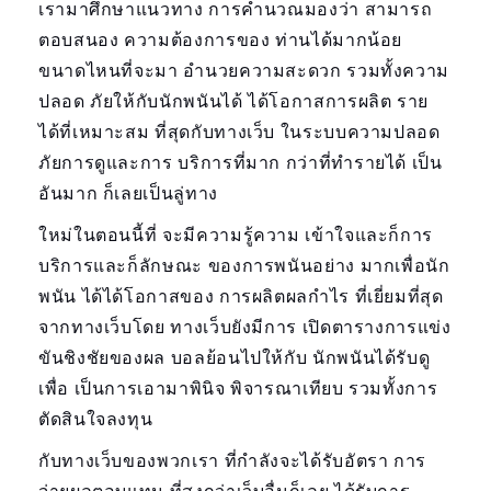
เรามาศึกษาแนวทาง การคำนวณมองว่า สามารถ
ตอบสนอง ความต้องการของ ท่านได้มากน้อย
ขนาดไหนที่จะมา อำนวยความสะดวก รวมทั้งความ
ปลอด ภัยให้กับนักพนันได้ ได้โอกาสการผลิต ราย
ได้ที่เหมาะสม ที่สุดกับทางเว็บ ในระบบความปลอด
ภัยการดูและการ บริการที่มาก กว่าที่ทำรายได้ เป็น
อันมาก ก็เลยเป็นลู่ทาง
ใหม่ในตอนนี้ที่ จะมีความรู้ความ เข้าใจและก็การ
บริการและก็ลักษณะ ของการพนันอย่าง มากเพื่อนัก
พนัน ได้ได้โอกาสของ การผลิตผลกำไร ที่เยี่ยมที่สุด
จากทางเว็บโดย ทางเว็บยังมีการ เปิดตารางการแข่ง
ขันชิงชัยของผล บอลย้อนไปให้กับ นักพนันได้รับดู
เพื่อ เป็นการเอามาพินิจ พิจารณาเทียบ รวมทั้งการ
ตัดสินใจลงทุน
กับทางเว็บของพวกเรา ที่กำลังจะได้รับอัตรา การ