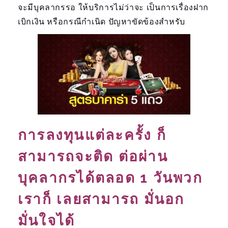
จะมีบุคลากรรอ ให้บริการไม่ว่าจะ เป็นการเรื่องฝาก
เบิกเงิน หรือกรณีกำเนิด ปัญหาขัดข้องสำหรับ
การลงทุนแต่ละครั้ง ก็
สามารถจะติด ต่อผ่าน
บุคลากรได้ตลอด 1 วันพวก
เราก็ เลยสามารถ มั่นอก
มั่นใจได้