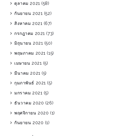
ตุลาคม 2021
(58)
กันยายน 2021
(52)
สิงหาคม 2021
(67)
กรกฎาคม 2021
(73)
มิถุนายน 2021
(50)
พฤษภาคม 2021
(15)
เมษายน 2021
(5)
มีนาคม 2021
(5)
กุมภาพันธ์ 2021
(5)
มกราคม 2021
(5)
ธันวาคม 2020
(26)
พฤศจิกายน 2020
(1)
กันยายน 2020
(1)