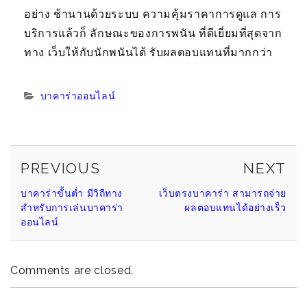
อย่าง ช้านานด้วยระบบ ความคุ้มราคาการดูแล การ
บริการแล้วก็ ลักษณะของการพนัน ที่ดีเยี่ยมที่สุดจาก
ทาง เว็บให้กับนักพนันได้ รับผลตอบแทนที่มากกว่า
Categories:
บาคาร่าออนไลน์
PREVIOUS
NE
Continue
PREVIOUS
NEXT
POST
PO
บาคาร่าขั้นต่ำ มีวิถีทาง
เว็บตรงบาคาร่า สามารถจ่าย
Reading
สำหรับการเล่นบาคาร่า
ผลตอบแทนได้อย่างเร็ว
ออนไลน์
Comments are closed.