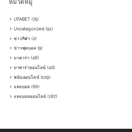
หมวดหมู่
UFABET
(75)
Uncategorized
(91)
ข่าวกีฬา
(2)
ข่าวฟุตบอล
(9)
บาคาร่า
(48)
บาคาร่าออนไลน์
(46)
พนันออนไลน์
(109)
แทงบอล
(66)
แทงบอลออนไลน์
(187)