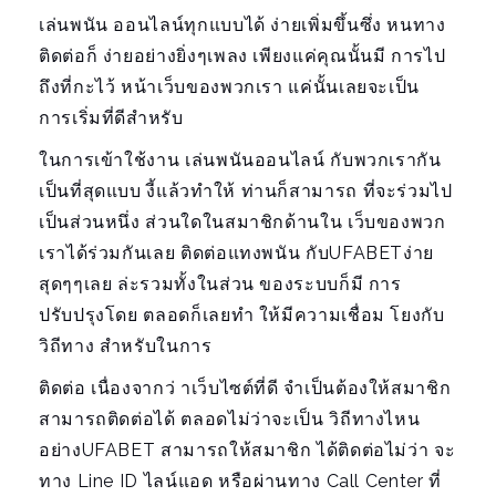
เล่นพนัน ออนไลน์ทุกแบบได้ ง่ายเพิ่มขึ้นซึ่ง หนทาง
ติดต่อก็ ง่ายอย่างยิ่งๆเพลง เพียงแค่คุณนั้นมี การไป
ถึงที่กะไว้ หน้าเว็บของพวกเรา แค่นั้นเลยจะเป็น
การเริ่มที่ดีสำหรับ
ในการเข้าใช้งาน เล่นพนันออนไลน์ กับพวกเรากัน
เป็นที่สุดแบบ งี้แล้วทำให้ ท่านก็สามารถ ที่จะร่วมไป
เป็นส่วนหนึ่ง ส่วนใดในสมาชิกด้านใน เว็บของพวก
เราได้ร่วมกันเลย ติดต่อแทงพนัน กับUFABETง่าย
สุดๆๆเลย ล่ะรวมทั้งในส่วน ของระบบก็มี การ
ปรับปรุงโดย ตลอดก็เลยทำ ให้มีความเชื่อม โยงกับ
วิถีทาง สำหรับในการ
ติดต่อ เนื่องจากว่ าเว็บไซต์ที่ดี จำเป็นต้องให้สมาชิก
สามารถติดต่อได้ ตลอดไม่ว่าจะเป็น วิถีทางไหน
อย่างUFABET สามารถให้สมาชิก ได้ติดต่อไม่ว่า จะ
ทาง Line ID ไลน์แอด หรือผ่านทาง Call Center ที่