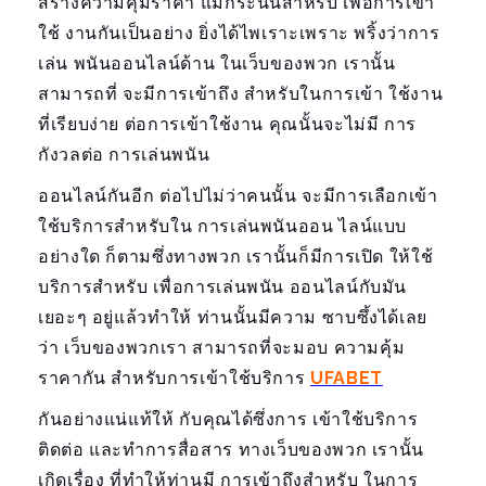
สร้างความคุ้มราคา แม้กระนั้นสำหรับ เพื่อการเข้า
ใช้ งานกันเป็นอย่าง ยิ่งได้ไพเราะเพราะ พริ้งว่าการ
เล่น พนันออนไลน์ด้าน ในเว็บของพวก เรานั้น
สามารถที่ จะมีการเข้าถึง สำหรับในการเข้า ใช้งาน
ที่เรียบง่าย ต่อการเข้าใช้งาน คุณนั้นจะไม่มี การ
กังวลต่อ การเล่นพนัน
ออนไลน์กันอีก ต่อไปไม่ว่าคนนั้น จะมีการเลือกเข้า
ใช้บริการสำหรับใน การเล่นพนันออน ไลน์แบบ
อย่างใด ก็ตามซึ่งทางพวก เรานั้นก็มีการเปิด ให้ใช้
บริการสำหรับ เพื่อการเล่นพนัน ออนไลน์กับมัน
เยอะๆ อยู่แล้วทำให้ ท่านนั้นมีความ ซาบซึ้งได้เลย
ว่า เว็บของพวกเรา สามารถที่จะมอบ ความคุ้ม
ราคากัน สำหรับการเข้าใช้บริการ
UFABET
กันอย่างแน่แท้ให้ กับคุณได้ซึ่งการ เข้าใช้บริการ
ติดต่อ และทำการสื่อสาร ทางเว็บของพวก เรานั้น
เกิดเรื่อง ที่ทำให้ท่านมี การเข้าถึงสำหรับ ในการ