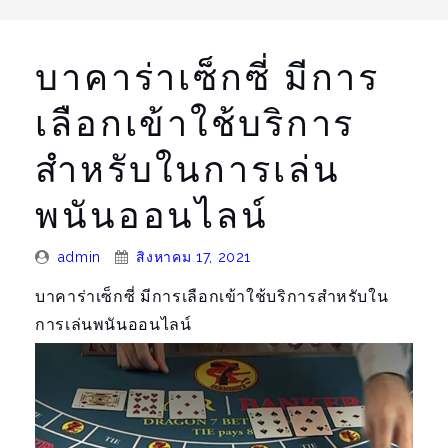
e
n
a
บาคาร่าเซ็กซี่ มีการ
v
เลือกเข้าใช้บริการ
i
g
สำหรับในการเล่น
a
t
พนันออนไลน์
i
o
Posted
Posted
admin
สิงหาคม 17, 2021
By:
On:
n
บาคาร่าเซ็กซี่ มีการเลือกเข้าใช้บริการสำหรับใน
การเล่นพนันออนไลน์