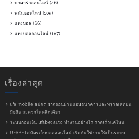
บาคาร่าออนไลน์
(46)
พนันออนไลน์
(109)
แทงบอล
(66)
แทงบอลออนไลน์
(187)
เรื่องล่าสุด
ufa mobile สมัคร ฝากถอนผ่านแอปธนาคารและทรูวอเลทบน
มือถือ สะดวกในคลิกเดียว
ระบบถอนเงิน ufabet auto ทำงานอย่างไร รวดเร็วแค่ไหน
UFABETสมัครเว็บบอลออนไลน์ เริ่มต้นใช้งานให้เป็นระบบ