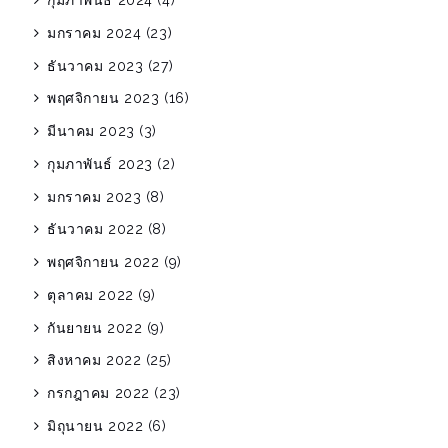
กุมภาพันธ์ 2024
(4)
มกราคม 2024
(23)
ธันวาคม 2023
(27)
พฤศจิกายน 2023
(16)
มีนาคม 2023
(3)
กุมภาพันธ์ 2023
(2)
มกราคม 2023
(8)
ธันวาคม 2022
(8)
พฤศจิกายน 2022
(9)
ตุลาคม 2022
(9)
กันยายน 2022
(9)
สิงหาคม 2022
(25)
กรกฎาคม 2022
(23)
มิถุนายน 2022
(6)