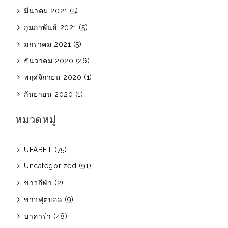
มีนาคม 2021
(5)
กุมภาพันธ์ 2021
(5)
มกราคม 2021
(5)
ธันวาคม 2020
(26)
พฤศจิกายน 2020
(1)
กันยายน 2020
(1)
หมวดหมู่
UFABET
(75)
Uncategorized
(91)
ข่าวกีฬา
(2)
ข่าวฟุตบอล
(9)
บาคาร่า
(48)