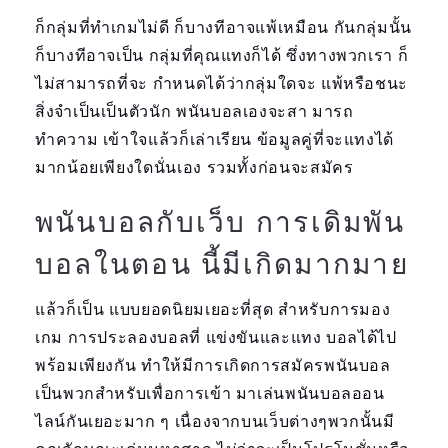
ก็กลุ่มที่ทำเกมไม่ดี ก็บางทีอาจแพ้เหมือน กันกลุ่มนั้น
ก็บางทีอาจเป็น กลุ่มที่คุณแทงก็ได้ ซึ่งทางพวกเรา ก็
ไม่สามารถที่จะ กำหนดได้ว่ากลุ่มใดจะ แพ้หรือชนะ
สิ่งจำเป็นเป็นตัวนัก พนันบอลเองจะสา มารถ
ทำความ เข้าใจแล้วก็เล่าเรียน ข้อมูลคู่ที่จะแทงได้
มากน้อยเพียงใดนั่นเอง รวมทั้งก่อนจะสมัคร
พนันบอลกับเว็บ การเดิมพัน
บอลในตอน นี้มีเกิดมากมาย
แล้วก็เป็น แบบยอดนิยมเยอะที่สุด สำหรับการมอง
เกม การประลองบอลที่ แข่งขันและแทง บอลได้ไป
พร้อมเพียงกัน ทำให้มีการเกิดการสมัครพนันบอล
เป็นพวกสำหรับเพื่อการเข้า มาเล่นพนันบอลออน
ไลน์กันเยอะมาก ๆ เนื่องจากบนเว็บต่างๆพวกนั้นมี