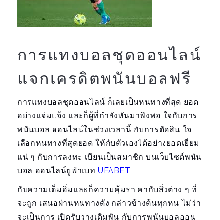
การแทงบอลชุดออนไลน์
แจกเครดิตพนันบอลฟรี
การแทงบอลชุดออนไลน์ ก็เลยเป็นหนทางที่สุด ยอด
อย่างแจ่มแจ้ง และก็ผู้ที่กำลังหันมาพึงพอ ใจกับการ
พนันบอล ออนไลน์ในช่วงเวลานี้ กับการตัดสิน ใจ
เลือกหนทางที่สุดยอด ให้กับตัวเองได้อย่างยอดเยี่ยม
แน่ ๆ กับการลงทะ เบียนเป็นสมาชิก บนเว็บไซต์พนัน
บอล ออนไลน์ยูฟ่าเบท
UFABET
กับความเต็มอิ่มและก็ความคุ้มรา คากับสิ่งต่าง ๆ ที่
จะถูก เสนอผ่านหนทางดัง กล่าวข้างต้นทุกหน ไม่ว่า
จะเป็นการ เปิดรับวางเดิมพัน กับการพนันบอลออน