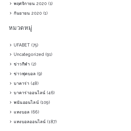
พฤศจิกายน 2020
(1)
กันยายน 2020
(1)
หมวดหมู่
UFABET
(75)
Uncategorized
(91)
ข่าวกีฬา
(2)
ข่าวฟุตบอล
(9)
บาคาร่า
(48)
บาคาร่าออนไลน์
(46)
พนันออนไลน์
(109)
แทงบอล
(66)
แทงบอลออนไลน์
(187)