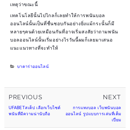
เหตุว่าขณะนี้
เทคโนโลยีนั้นไปไกลก็เลยทำให้การพนันบอล
ออนไลน์นั้นเป็นที่ชื่นชอบกันอย่างยิ่งแม้กระนั้นก็มี
หลายๆคนด้วยเหมือนกันที่อาจเริ่มสงสัยว่าถามพนัน
บอลออนไลน์นั้นเริ่มอย่างไรวันนี้ผมก็เลยมาเสนอ
แนะแนวทางที่จะทำให้
Categories:
บาคาร่าออนไลน์
PREVIOUS
NE
Continue
PREVIOUS
NEXT
POST
PO
UFABETสเต็ป เลือกเว็บไซต์
การแทงบอล เว็บพนันบอล
Reading
พนันที่มีความน่านับถือ
ออนไลน์ รูปแบบการเล่นที่เต็ม
เปี่ยม