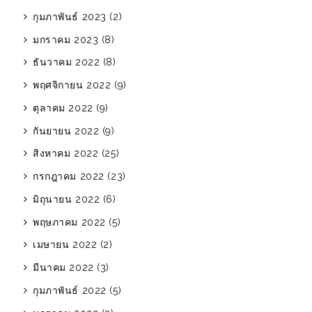
กุมภาพันธ์ 2023
(2)
มกราคม 2023
(8)
ธันวาคม 2022
(8)
พฤศจิกายน 2022
(9)
ตุลาคม 2022
(9)
กันยายน 2022
(9)
สิงหาคม 2022
(25)
กรกฎาคม 2022
(23)
มิถุนายน 2022
(6)
พฤษภาคม 2022
(5)
เมษายน 2022
(2)
มีนาคม 2022
(3)
กุมภาพันธ์ 2022
(5)