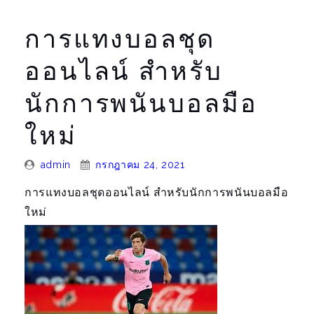
e
n
การแทงบอลชุด
a
v
ออนไลน์ สำหรับ
i
นักการพนันบอลมือ
g
a
ใหม่
t
i
Posted
Posted
admin
กรกฎาคม 24, 2021
o
By:
On:
การแทงบอลชุดออนไลน์ สำหรับนักการพนันบอลมือ
n
ใหม่