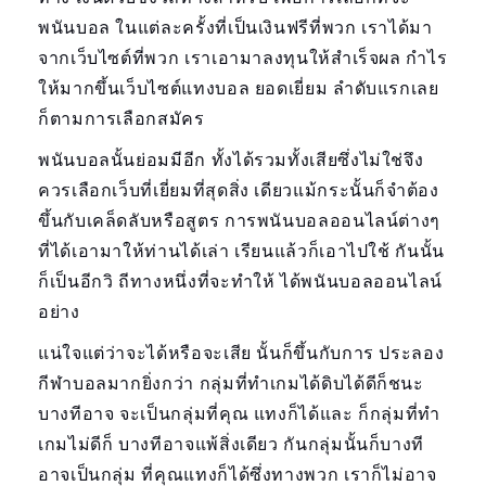
พนันบอล ในแต่ละครั้งที่เป็นเงินฟรีที่พวก เราได้มา
จากเว็บไซต์ที่พวก เราเอามาลงทุนให้สำเร็จผล กำไร
ให้มากขึ้นเว็บไซต์แทงบอล ยอดเยี่ยม ลำดับแรกเลย
ก็ตามการเลือกสมัคร
พนันบอลนั้นย่อมมีอีก ทั้งได้รวมทั้งเสียซึ่งไม่ใช่จึง
ควรเลือกเว็บที่เยี่ยมที่สุดสิ่ง เดียวแม้กระนั้นก็จำต้อง
ขึ้นกับเคล็ดลับหรือสูตร การพนันบอลออนไลน์ต่างๆ
ที่ได้เอามาให้ท่านได้เล่า เรียนแล้วก็เอาไปใช้ กันนั้น
ก็เป็นอีกวิ ถีทางหนึ่งที่จะทำให้ ได้พนันบอลออนไลน์
อย่าง
แน่ใจแต่ว่าจะได้หรือจะเสีย นั้นก็ขึ้นกับการ ประลอง
กีฬาบอลมากยิ่งกว่า กลุ่มที่ทำเกมได้ดิบได้ดีก็ชนะ
บางทีอาจ จะเป็นกลุ่มที่คุณ แทงก็ได้และ ก็กลุ่มที่ทำ
เกมไม่ดีก็ บางทีอาจแพ้สิ่งเดียว กันกลุ่มนั้นก็บางที
อาจเป็นกลุ่ม ที่คุณแทงก็ได้ซึ่งทางพวก เราก็ไม่อาจ