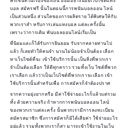
พรีเซ็นท์ในเรื่องของเงิน ออมอย่างน้อยเว็บไซต์แทง
บอล สมัครฟรี นั้นในตอนนี้การพนันบอลออน ไลน์
เป็นส่วนหนึ่ง ส่วนใดของการผลิตราย ได้พิเศษให้กับ
พวกเราสำ หรับการเล่นแทงบอล แต่ละครั้งนั้น
เพราะว่าการเดิม พันบอลออนไลน์เริ่มเป็น
ที่นิยมและก็ได้รับการยินยอม รับจากหลายท่านไป
แล้ว ก็เลยทำให้คนจำ นวนไม่น้อยจำเป็นต้อง เลือก
หาเว็บไซต์ที่จะ เข้าใช้บริการนั้น เป็นสิ่งที่พวกเรา
จำเป็นต้องเลือก ให้ดีทุกคราว รวมทั้งเว็บ ไซต์ที่พวก
เราเลือก แล้วว่าเป็นเว็บไซต์ที่พวกเราจะเลือก เข้า
ใช้บริการนั้นสำหรับเพื่อ การสมัครก็จำต้องปราศ
จากความยุ่งยากหรือ มีค่าใช้จ่ายอะไรก็แล้วแต่รวม
ทั้ง ด้วยความจริง ถ้าหากการพนันบอลออน ไลน์
ของพวกเราแต่ละครั้ง นั้นพวกเรามีการลงทะเบียน
สมัครสมาชิก ซึ่งการสมัครก็มิได้เสียค่า ใช้จ่ายอะไร
อยู่แล้ว รวมทั้งพวกเราก็สา มารถเข้าใช้งานในเว็บ