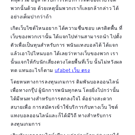
พวกนั้นด้วย ด้วยเหตุนั้นพวกเราก็เลยกล้ากล่าว ได้
อย่างเต็มปากว่าถ้า
เกิดเว็บไซต์ไหนอยาก ได้ความชื่นชอบ เครดิตพื้น ที่
เว็บของพวกเรานั้น ได้แจกไปท่านสามารถนำ ไปตั้ง
ตัวเพื่อเป็นทุนสำหรับการ พนันแทงบอลได้ ได้แจก
แล้วเอาไปไหนบอก ได้เลยว่าทางเว็บของพวก เรา
นั้นแจกให้กับนักเสี่ยงดวงโดยพื้นที่เว็บ นั้นไม่หวังผล
ทด แทนอะไรก็ตาม
ufabet เว็บ ตรง
โดยหนทางการลงทุนเกมการ ดิมพันบอลออนไลน์
เพื่อทางกรุ๊ป ผู้นักการพนันทุกคน โดยยิ่งไปกว่านั้น
ได้มีหนทางสำหรับการตกลงใจไ ด้อย่างสะดวก
สบายเพื่อ การสมัครเข้าใช้บริการกับทางเว็บ ไซต์
แทงบอลออนไลน์และก็ได้มีวิถี ทางสำหรับการ
ลงทุนเกมการ