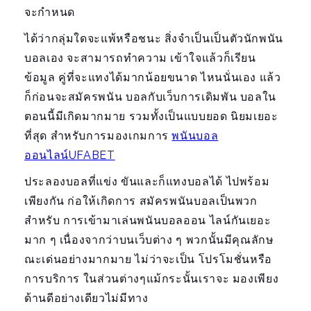
จะกำหนด
ได้ว่ากลุ่มใดจะแพ้หรือชนะ สิ่งจำเป็นเป็นตัวนักพนัน
บอลเอง จะสามารถทำความ เข้าใจแล้วก็เรียน
ข้อมูล คู่ที่จะแทงได้มากน้อยขนาด ไหนนั่นเอง แล้ว
ก็ก่อนจะสมัครพนัน บอลกับเว็บการเดิมพัน บอลใน
ตอนนี้มีเกิดมากมาย รวมทั้งเป็นแบบยอด นิยมเยอะ
ที่สุด สำหรับการมองเกมการ
พนันบอล
ออนไลน์UFABET
ประลองบอลที่แข่ง ขันและก็แทงบอลได้ ไปพร้อม
เพียงกัน ก่อให้เกิดการ สมัครพนันบอลเป็นพวก
สำหรับ การเข้ามาเล่นพนันบอลออน ไลน์กันเยอะ
มาก ๆ เนื่องจากว่าบนเว็บต่าง ๆ พวกนั้นมีคุณลักษ
ณะเด่นอย่างมากมาย ไม่ว่าจะเป็น โปรโมชั่นหรือ
การบริการ ในส่วนต่างๆแม้กระนั้นเราจะ มองเพียง
ด้านดีอย่างเดียวไม่มีทาง