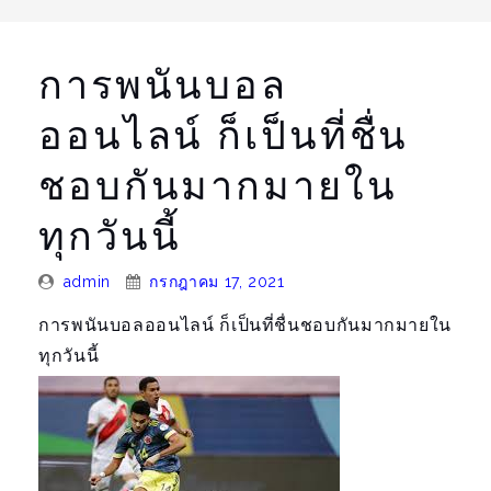
e
n
a
การพนันบอล
v
ออนไลน์ ก็เป็นที่ชื่น
i
g
ชอบกันมากมายใน
a
t
ทุกวันนี้
i
o
Posted
Posted
admin
กรกฎาคม 17, 2021
By:
On:
n
การพนันบอลออนไลน์ ก็เป็นที่ชื่นชอบกันมากมายใน
ทุกวันนี้