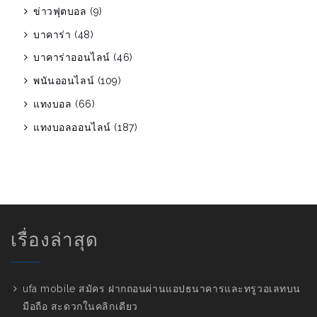
ข่าวฟุตบอล
(9)
บาคาร่า
(48)
บาคาร่าออนไลน์
(46)
พนันออนไลน์
(109)
แทงบอล
(66)
แทงบอลออนไลน์
(187)
เรื่องล่าสุด
ufa mobile สมัคร ฝากถอนผ่านแอปธนาคารและทรูวอเลทบน
มือถือ สะดวกในคลิกเดียว