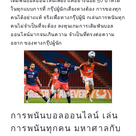
เดิมพันบอลออนไลน์เพียง แค่อย่างน้อย 50 บาทได้
ในทุกแบบการที่ กรุ๊ปผู้นักเสี่ยงดวงต้อง การของทุก
คนได้อย่างแท้ จริงเพื่อทางกรุ๊ปผู้นั กเล่นการพนันทุก
คนไม่จำเป็นที่จะต้อง ลงทุนเกมการเดิมพันบอล
ออนไลน์มากจนเกินความ จำเป็นที่ตรงต่อความ
อยาก ของทางกรุ๊ปผู้นัก
การพนันบอลออนไลน์ เล่น
การพนันทุกคน มหาศาลกับ