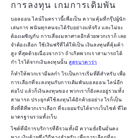
การลงทุน เกมการเดิมพัน
บอลออน ไลน์ในคราวนี้เพื่อเป็น ความคุ้มที่กรุ๊ปผู้นัก
เล่นการ พนันทุกคนจะได้รับอย่างแท้จริง และไม่จะ
ต้องเผชิญกับ การเสี่ยงมหาศาลอีกด้วยพวกเราก็ เลย
จำต้องเลือก ใช้เงินฟรีที่ได้ให้เป็น เงินลงทุนที่คุ้มค้า
สูง ที่สุดด้วยเนื่องจากว่า ถ้าเกิดพวกเราสามารถได้
กำ ไรได้จากเงินลงทุนนั้น
สูตรบาคาร่า
ก็ทำให้พวกเรามีผลกำ ไรเป็นการเริ่มที่ดีสำหรับ เพื่อ
การเลือกที่จะลงทุนกับการเดิมพันบอลออน ไลน์อีก
ต่อไป แล้วก็เงินลงทุนของ พวกเราก็ยังคงอยู่รวมทั้ง
สามารถ ประยุกต์ใช้ลงทุนได้อักด้วยอย่าง ไรก็เป็น
สิ่งที่ดีที่พวกเราเลือก ที่จะยอมรับได้จากเว็บไซต์ ที่ได
มาตรฐานรวมทั้งเว็บ
ไซต์ที่มีการบริการที่ดีรวมทั้งมี ความยั่งยืนมั่นคง
ทาง เงินด้วยซึ่งวิถีทางสำหรับ เพื่อการเลือกที่จะ